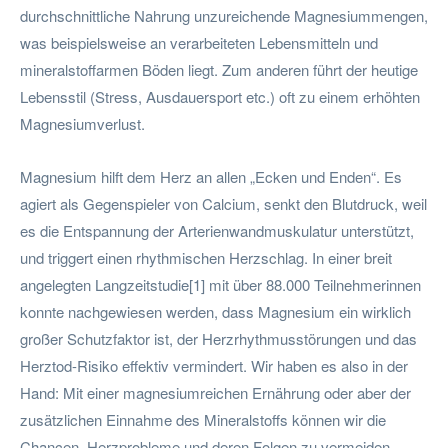
durchschnittliche Nahrung unzureichende Magnesiummengen,
was beispielsweise an verarbeiteten Lebensmitteln und
mineralstoffarmen Böden liegt. Zum anderen führt der heutige
Lebensstil (Stress, Ausdauersport etc.) oft zu einem erhöhten
Magnesiumverlust.
Magnesium hilft dem Herz an allen „Ecken und Enden“. Es
agiert als Gegenspieler von Calcium, senkt den Blutdruck, weil
es die Entspannung der Arterienwandmuskulatur unterstützt,
und triggert einen rhythmischen Herzschlag. In einer breit
angelegten Langzeitstudie[1] mit über 88.000 Teilnehmerinnen
konnte nachgewiesen werden, dass Magnesium ein wirklich
großer Schutzfaktor ist, der Herzrhythmusstörungen und das
Herztod-Risiko effektiv vermindert. Wir haben es also in der
Hand: Mit einer magnesiumreichen Ernährung oder aber der
zusätzlichen Einnahme des Mineralstoffs können wir die
Chancen, Herzprobleme und deren Folgen zu vermeiden,