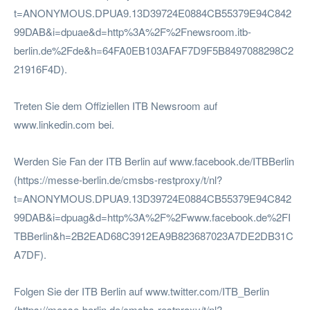
t=ANONYMOUS.DPUA9.13D39724E0884CB55379E94C842
99DAB&i=dpuae&d=http%3A%2F%2Fnewsroom.itb-
berlin.de%2Fde&h=64FA0EB103AFAF7D9F5B8497088298C2
21916F4D).
Treten Sie dem Offiziellen ITB Newsroom auf
www.linkedin.com bei.
Werden Sie Fan der ITB Berlin auf www.facebook.de/ITBBerlin
(https://messe-berlin.de/cmsbs-restproxy/t/nl?
t=ANONYMOUS.DPUA9.13D39724E0884CB55379E94C842
99DAB&i=dpuag&d=http%3A%2F%2Fwww.facebook.de%2FI
TBBerlin&h=2B2EAD68C3912EA9B823687023A7DE2DB31C
A7DF).
Folgen Sie der ITB Berlin auf www.twitter.com/ITB_Berlin
(https://messe-berlin.de/cmsbs-restproxy/t/nl?