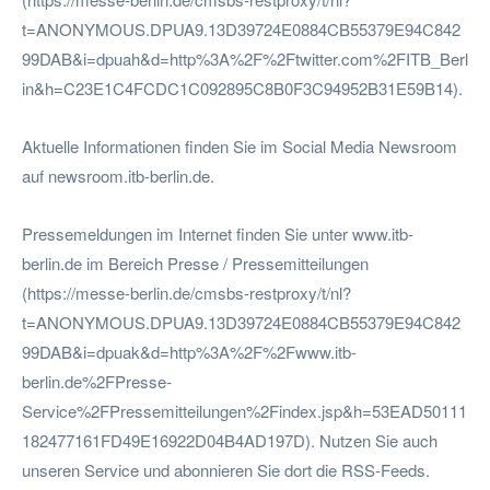
t=ANONYMOUS.DPUA9.13D39724E0884CB55379E94C842
99DAB&i=dpuah&d=http%3A%2F%2Ftwitter.com%2FITB_Berl
in&h=C23E1C4FCDC1C092895C8B0F3C94952B31E59B14).
Aktuelle Informationen finden Sie im Social Media Newsroom
auf newsroom.itb-berlin.de.
Pressemeldungen im Internet finden Sie unter www.itb-
berlin.de im Bereich Presse / Pressemitteilungen
(https://messe-berlin.de/cmsbs-restproxy/t/nl?
t=ANONYMOUS.DPUA9.13D39724E0884CB55379E94C842
99DAB&i=dpuak&d=http%3A%2F%2Fwww.itb-
berlin.de%2FPresse-
Service%2FPressemitteilungen%2Findex.jsp&h=53EAD50111
182477161FD49E16922D04B4AD197D). Nutzen Sie auch
unseren Service und abonnieren Sie dort die RSS-Feeds.