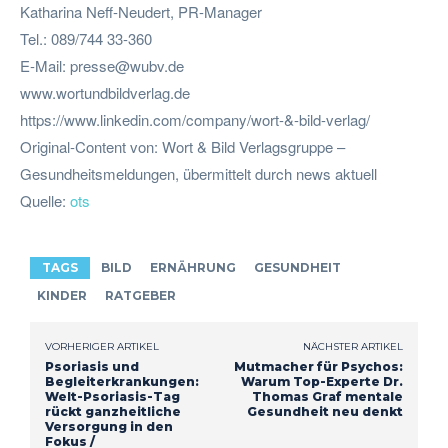
Katharina Neff-Neudert, PR-Manager
Tel.: 089/744 33-360
E-Mail:
presse@wubv.de
www.wortundbildverlag.de
https://www.linkedin.com/company/wort-&-bild-verlag/
Original-Content von: Wort & Bild Verlagsgruppe –
Gesundheitsmeldungen, übermittelt durch news aktuell
Quelle:
ots
TAGS
BILD
ERNÄHRUNG
GESUNDHEIT
KINDER
RATGEBER
VORHERIGER ARTIKEL
NÄCHSTER ARTIKEL
Psoriasis und
Mutmacher für Psychos:
Begleiterkrankungen:
Warum Top-Experte Dr.
Welt-Psoriasis-Tag
Thomas Graf mentale
rückt ganzheitliche
Gesundheit neu denkt
Versorgung in den
Fokus /