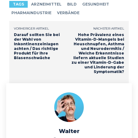
TAGS
ARZNEIMITTEL
BILD
GESUNDHEIT
PHARMAINDUSTRIE
VERBÄNDE
VORHERIGER ARTIKEL
NÄCHSTER ARTIKEL
Darauf sollten Sie bei
Hohe Prävalenz eines
der Wahl von
Vitamin-D-Mangels bei
Inkontinenzeinlagen
Heuschnupfen, Asthma
achten / Das richtige
und Neurodermitis /
Produkt für Ihre
Welche Erkenntnisse
Blasenschwäche
liefern aktuelle Studien
zu einer Vitamin-D-Gabe
und Linderung der
Symptomatik?
Walter