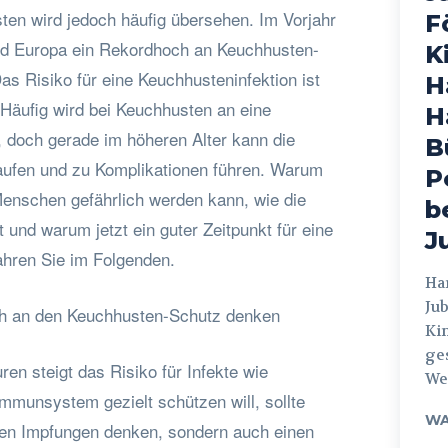
ten wird jedoch häufig übersehen. Im Vorjahr
F
nd Europa ein Rekordhoch an Keuchhusten-
K
s Risiko für eine Keuchhusteninfektion ist
H
äufig wird bei Keuchhusten an eine
H
, doch gerade im höheren Alter kann die
B
aufen und zu Komplikationen führen. Warum
P
Menschen gefährlich werden kann, wie die
b
und warum jetzt ein guter Zeitpunkt für eine
J
fahren Sie im Folgenden.
Hamburg
Jub
ch an den Keuchhusten-Schutz denken
Ki
ges
en steigt das Risiko für Infekte wie
Weg
mmunsystem gezielt schützen will, sollte
WA
alen Impfungen denken, sondern auch einen