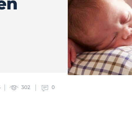
en
5
302
0