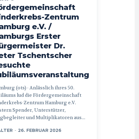
ördergemeinschaft
inderkrebs-Zentrum
amburg e.V. /
amburgs Erster
ürgermeister Dr.
eter Tschentscher
esuchte
ubiläumsveranstaltung
 (ots) - Anlässlich ihres 50.
iläums lud die Fördergemeinschaft
nderkrebs-Zentrum Hamburg e.V.
tern Spender, Unterstützer,
begleiter und Multiplikatoren aus...
LTER
-
26. FEBRUAR 2026