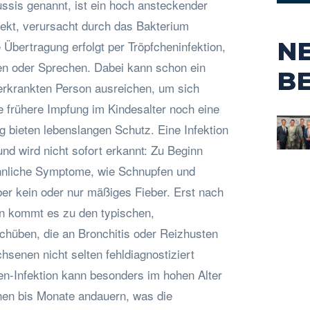
ssis genannt, ist ein hoch ansteckender
fekt, verursacht durch das Bakterium
N
e Übertragung erfolgt per Tröpfcheninfektion,
en oder Sprechen. Dabei kann schon ein
B
 erkrankten Person ausreichen, um sich
 frühere Impfung im Kindesalter noch eine
 bieten lebenslangen Schutz. Eine Infektion
und wird nicht sofort erkannt: Zu Beginn
ähnliche Symptome, wie Schnupfen und
ber kein oder nur mäßiges Fieber. Erst nach
n kommt es zu den typischen,
chüben, die an Bronchitis oder Reizhusten
hsenen nicht selten fehldiagnostiziert
n-Infektion kann besonders im hohen Alter
hen bis Monate andauern, was die