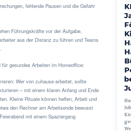
rechungen, fehlende Pausen und die Gefahr
K
J
F
tehen Führungskräfte vor der Aufgabe,
K
arbeiter aus der Distanz zu führen und Teams
H
.
H
B
für gesundes Arbeiten im Homeoffice:
P
b
urieren: Wer von zuhause arbeitet, sollte
J
kturieren – mit einem klaren Anfang und Ende
ten. Kleine Rituale können helfen, Arbeit und
Hamburg
 etwa den Rechner am Arbeitsende bewusst
Jub
Ki
 Feierabend mit einem Spaziergang
ges
Weg