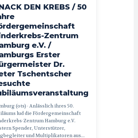
NACK DEN KREBS / 50
ahre
ördergemeinschaft
inderkrebs-Zentrum
amburg e.V. /
amburgs Erster
ürgermeister Dr.
eter Tschentscher
esuchte
ubiläumsveranstaltung
 (ots) - Anlässlich ihres 50.
iläums lud die Fördergemeinschaft
nderkrebs-Zentrum Hamburg e.V.
tern Spender, Unterstützer,
begleiter und Multiplikatoren aus...