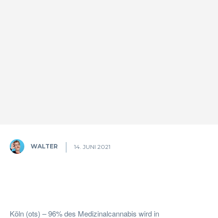
WALTER
14. JUNI 2021
Facebook
Twitter
Pinterest
W
Köln (ots) – 96% des Medizinalcannabis wird in