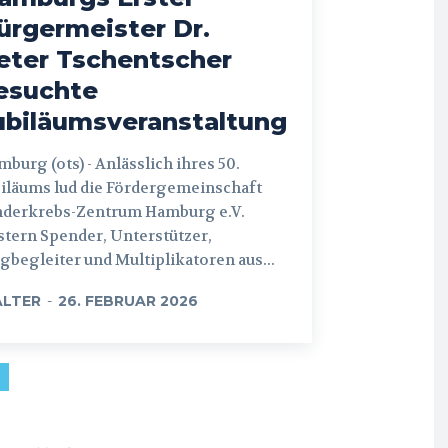
ürgermeister Dr.
eter Tschentscher
esuchte
ubiläumsveranstaltung
 (ots) - Anlässlich ihres 50.
iläums lud die Fördergemeinschaft
nderkrebs-Zentrum Hamburg e.V.
tern Spender, Unterstützer,
begleiter und Multiplikatoren aus...
LTER
-
26. FEBRUAR 2026