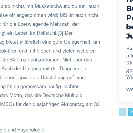
also nichts mit Muskelschwund zu tun, auch
B
eise oft angenommen wird; MS ist auch nicht
P
 für die überwiegende Mehrzahl der
b
ngt ein Leben im Rollstuhl.[3] Der
J
g bietet alljährlich eine gute Gelegenheit, um
Hamburg
uklären und mit diesen und vielen weiteren
Jub
iple Sklerose aufzuräumen. Nicht nur das
Ki
 Auch der Umgang mit der Diagnose, in
ges
eiben, sowie die Umstellung auf eine
Weg
ng fallen gemeinsam häufig leichter.
WA
as Motto, das die Deutsche Multiple
DMSG) für den diesjährigen Aktionstag am 30.
gie und Psychologie