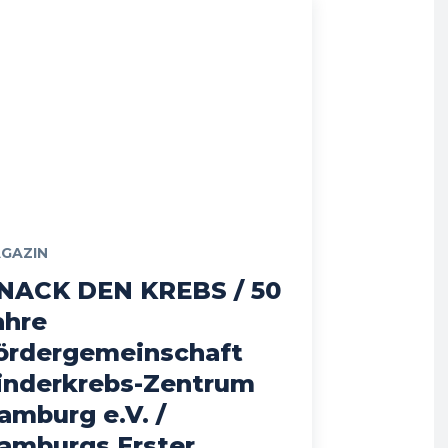
GAZIN
NACK DEN KREBS / 50
ahre
ördergemeinschaft
inderkrebs-Zentrum
amburg e.V. /
amburgs Erster