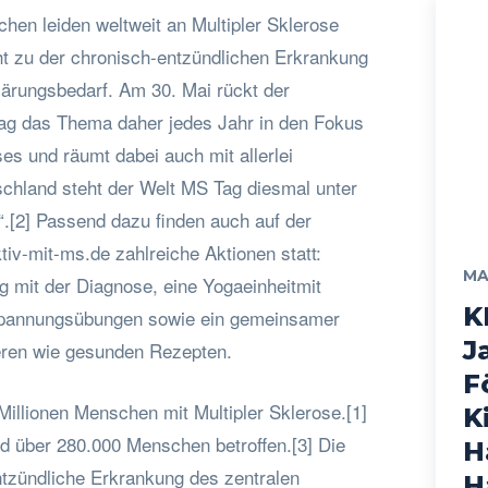
hen leiden weltweit an Multipler Sklerose
t zu der chronisch-entzündlichen Erkrankung
ärungsbedarf. Am 30. Mai rückt der
Tag das Thema daher jedes Jahr in den Fokus
es und räumt dabei auch mit allerlei
schland steht der Welt MS Tag diesmal unter
[2] Passend dazu finden auch auf der
tiv-mit-ms.de zahlreiche Aktionen statt:
MA
mit der Diagnose, eine Yogaeinheitmit
K
spannungsübungen sowie ein gemeinsamer
J
eren wie gesunden Rezepten.
F
Millionen Menschen mit Multipler Sklerose.[1]
K
nd über 280.000 Menschen betroffen.[3] Die
H
ntzündliche Erkrankung des zentralen
H