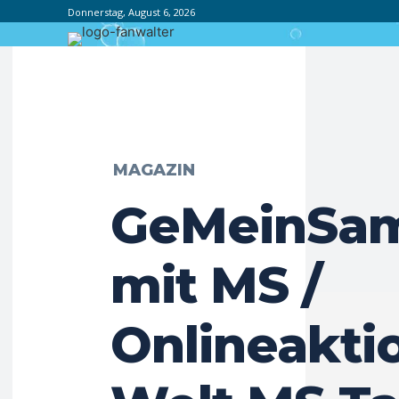
Donnerstag, August 6, 2026
MAGAZIN
GeMeinSam
mit MS /
Onlineakti