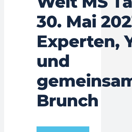
Welt MS T
30. Mai 202
Experten, 
und
gemeinsa
Brunch