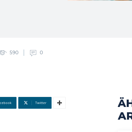
590
0
Ä
cebook
Twitter
AR