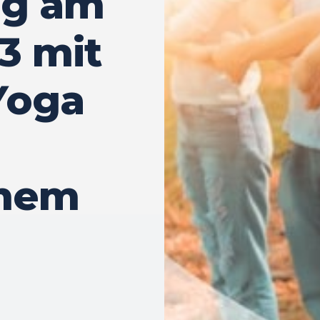
ag am
3 mit
Yoga
mem