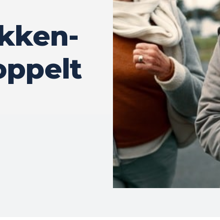
kken-
oppelt