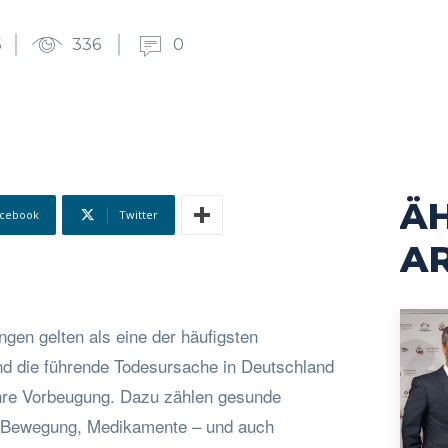
5
336
0
Ä
cebook
Twitter
AR
gen gelten als eine der häufigsten
nd die führende Todesursache in Deutschland
 ihre Vorbeugung. Dazu zählen gesunde
 Bewegung, Medikamente – und auch