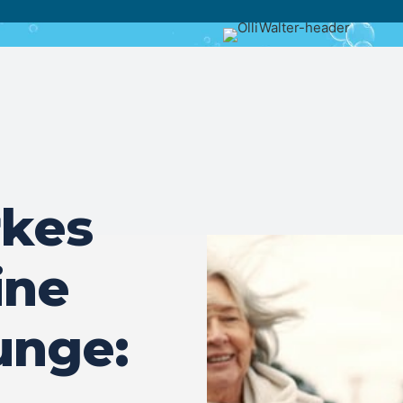
rkes
ine
unge: