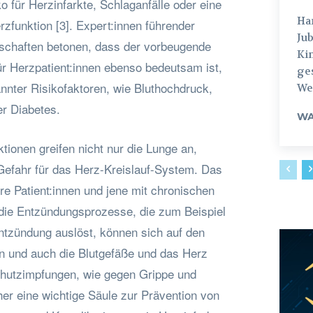
o für Herzinfarkte, Schlaganfälle oder eine
Hamburg
zfunktion [3]. Expert:innen führender
Jub
schaften betonen, dass der vorbeugende
Ki
r Herzpatient:innen ebenso bedeutsam ist,
ges
nnter Risikofaktoren, wie Bluthochdruck,
Weg
er Diabetes.
WA
ionen greifen nicht nur die Lunge an,
Gefahr für das Herz-Kreislauf-System. Das
ere Patient:innen und jene mit chronischen
die Entzündungsprozesse, die zum Beispiel
entzündung auslöst, können sich auf den
n und auch die Blutgefäße und das Herz
Schutzimpfungen, wie gegen Grippe und
r eine wichtige Säule zur Prävention von