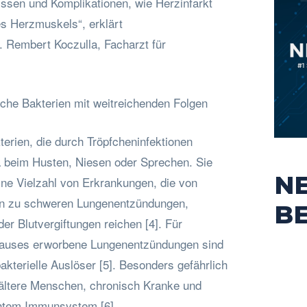
issen und Komplikationen, wie Herzinfarkt
s Herzmuskels“, erklärt
. Rembert Koczulla, Facharzt für
he Bakterien mit weitreichenden Folgen
rien, die durch Tröpfcheninfektionen
 beim Husten, Niesen oder Sprechen. Sie
N
eine Vielzahl von Erkrankungen, die von
in zu schweren Lungenentzündungen,
B
r Blutvergiftungen reichen [4]. Für
auses erworbene Lungenentzündungen sind
bakterielle Auslöser [5]. Besonders gefährlich
ältere Menschen, chronisch Kranke und
htem Immunsystem [6].