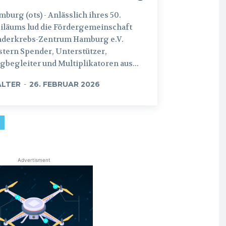
 (ots) - Anlässlich ihres 50.
iläums lud die Fördergemeinschaft
nderkrebs-Zentrum Hamburg e.V.
tern Spender, Unterstützer,
begleiter und Multiplikatoren aus...
LTER
-
26. FEBRUAR 2026
Advertisment