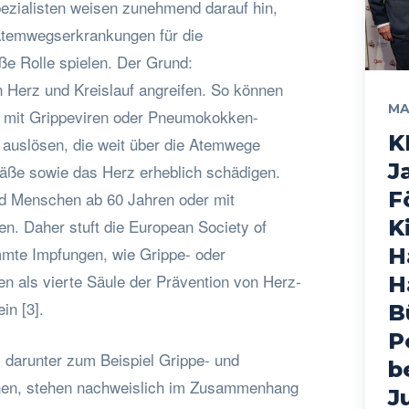
pezialisten weisen zunehmend darauf hin,
temwegserkrankungen für die
ße Rolle spielen. Der Grund:
Herz und Kreislauf angreifen. So können
MA
n mit Grippeviren oder Pneumokokken-
K
auslösen, die weit über die Atemwege
J
äße sowie das Herz erheblich schädigen.
F
nd Menschen ab 60 Jahren oder mit
n. Daher stuft die European Society of
K
mte Impfungen, wie Grippe- oder
H
 als vierte Säule der Prävention von Herz-
H
in [3].
B
P
darunter zum Beispiel Grippe- und
b
nen, stehen nachweislich im Zusammenhang
J