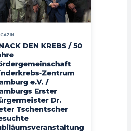
GAZIN
NACK DEN KREBS / 50
ahre
ördergemeinschaft
inderkrebs-Zentrum
amburg e.V. /
amburgs Erster
ürgermeister Dr.
eter Tschentscher
esuchte
ubiläumsveranstaltung