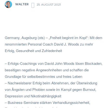
WALTER
25. AUGUST 2021
Facebook
Twitter
Pinterest
Wha
Germany, Augsburg (ots) – „Freiheit beginnt im Kopf“: Mit dem
renommierten Personal Coach David J. Woods zu mehr
Erfolg, Gesundheit und Zufriedenheit
– Erfolgs-Coachings von David John Woods lösen Blockaden,
beseitigen negative Angewohnheiten und schaffen die
Grundlage für selbstbestimmtes und freies Leben
– Nachweisbarer Erfolg beim Abnehmen, der Überwindung
von Ängsten und Phobien sowie im Kampf gegen Burnout,
Depression und Nikotinabhängigkeit
– Business-Seminare stärken Verhandlungssicherheit,