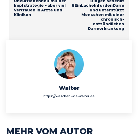
Unzufriedenheit mit der
Biogen schenkt
Impfstrategie – aber viel
#EinLächelnfürdenDarm
Vertrauen in Ärzte und
und unterstützt
Kliniken
Menschen mit einer
chronisch-
entzündlichen
Darmerkrankung
Walter
https://waschen-wie-walter.de
MEHR VOM AUTOR