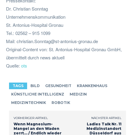
Pressekontakt:
Dr. Christian Sonntag
Unternehmenskommunikation
St. Antonius-Hospital Gronau
Tel.: 02562 – 915 1099
Mail:
christian.Sonntag@st-antonius-gronau.de
Original-Content von: St. Antonius-Hospital Gronau GmbH,
übermittelt durch news aktuell
Quelle:
ots
TAGS
BILD
GESUNDHEIT
KRANKENHAUS
KÜNSTLICHE INTELLIGENZ
MEDIZIN
MEDIZINTECHNIK
ROBOTIK
VORHERIGER ARTIKEL
NÄCHSTER ARTIKEL
Wenn Magnesium-
Ladies Talk Nr. 11
Mangel an den Waden
Medizinstandort
zerrt… / Endlich wieder
Düsseldorf aus