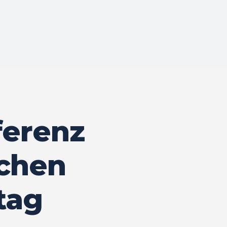
ferenz
chen
tag