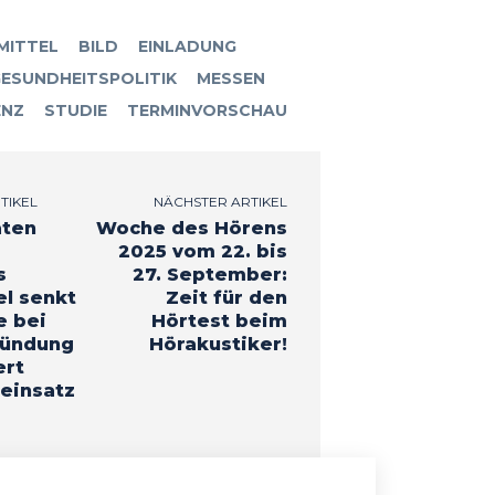
MITTEL
BILD
EINLADUNG
ESUNDHEITSPOLITIK
MESSEN
ENZ
STUDIE
TERMINVORSCHAU
TIKEL
NÄCHSTER ARTIKEL
aten
Woche des Hörens
2025 vom 22. bis
s
27. September:
el senkt
Zeit für den
e bei
Hörtest beim
zündung
Hörakustiker!
ert
aeinsatz