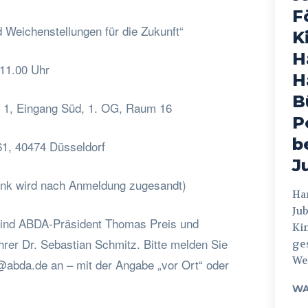
F
 Weichenstellungen für die Zukunft“
K
H
11.00 Uhr
H
B
e 1, Eingang Süd, 1. OG, Raum 16
P
b
61, 40474 Düsseldorf
J
ink wird nach Anmeldung zugesandt)
Hamburg
Jub
sind ABDA-Präsident Thomas Preis und
Ki
er Dr. Sebastian Schmitz. Bitte melden Sie
ges
Weg
@abda.de
an – mit der Angabe „vor Ort“ oder
WA