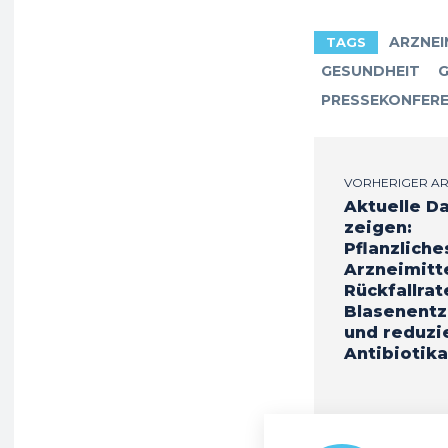
ARZNEI
TAGS
GESUNDHEIT
G
PRESSEKONFER
VORHERIGER AR
Aktuelle D
zeigen:
Pflanzliche
Arzneimitt
Rückfallrat
Blasenent
und reduzi
Antibiotik