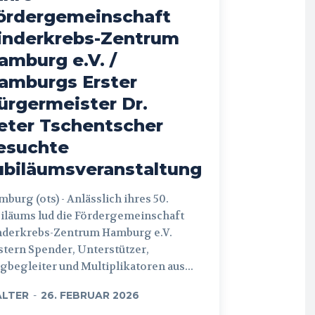
ördergemeinschaft
inderkrebs-Zentrum
amburg e.V. /
amburgs Erster
ürgermeister Dr.
eter Tschentscher
esuchte
ubiläumsveranstaltung
 (ots) - Anlässlich ihres 50.
iläums lud die Fördergemeinschaft
nderkrebs-Zentrum Hamburg e.V.
tern Spender, Unterstützer,
begleiter und Multiplikatoren aus...
LTER
-
26. FEBRUAR 2026