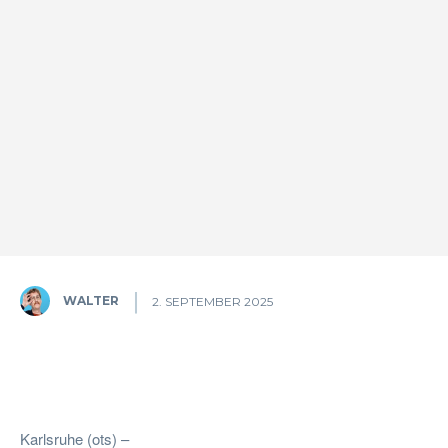
WALTER
2. SEPTEMBER 2025
Facebook
Twitter
Pinterest
W
Karlsruhe (ots) –