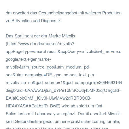
dm erweitert das Gesundheitsangebot mit weiteren Produkten
zu Prävention und Diagnostik.
Das Sortiment der dm-Marke Mivolis
(https://www.dm.de/marken/mivolis?
appPageType=searchresult&appQuery=mivolis&wt_mc=sea.
google.text.eigenmarke-
mivolis&utm_source=goo&utm_medium=pd-
sea&utm_campaign=DE_goo_pd-sea_text_pm-
mivolis_ao_sa&gad_source=1&gad_campaignid=2094663164
3&gbraid=0AAAAADjtun_bYPeTd8iSCQ2j45Mk02qrO&gclid=
EAIaIQobChMI_IOy3I-UjwMVw2qRBR3C0B-
HEAAYASAAEgLbzfD_BwE) wird ab sofort um fünf
Selbsttests mit Laboranalyse ergänzt. Damit erweitert Mivolis
sein Gesundheitsangebot um eine praktische Lösung für alle,
die einfach von zu Hause aus Gewissheit zu einzelnen