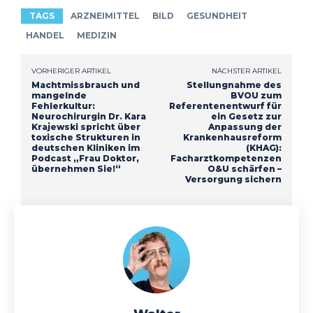
TAGS
ARZNEIMITTEL
BILD
GESUNDHEIT
HANDEL
MEDIZIN
VORHERIGER ARTIKEL
NÄCHSTER ARTIKEL
Machtmissbrauch und
Stellungnahme des
mangelnde
BVOU zum
Fehlerkultur:
Referentenentwurf für
Neurochirurgin Dr. Kara
ein Gesetz zur
Krajewski spricht über
Anpassung der
toxische Strukturen in
Krankenhausreform
deutschen Kliniken im
(KHAG):
Podcast „Frau Doktor,
Facharztkompetenzen
übernehmen Sie!“
O&U schärfen –
Versorgung sichern