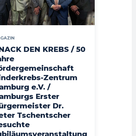
GAZIN
NACK DEN KREBS / 50
ahre
ördergemeinschaft
inderkrebs-Zentrum
amburg e.V. /
amburgs Erster
ürgermeister Dr.
eter Tschentscher
esuchte
ubiläumsveranstaltung