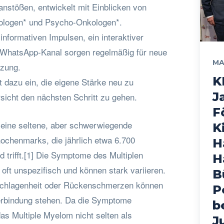
anstößen, entwickelt mit Einblicken von
ologen* und Psycho-Onkologen*.
informativen Impulsen, ein interaktiver
 WhatsApp-Kanal sorgen regelmäßig für neue
MA
tzung.
K
dazu ein, die eigene Stärke neu zu
J
sicht den nächsten Schritt zu gehen.
F
 eine seltene, aber schwerwiegende
K
chenmarks, die jährlich etwa 6.700
H
 trifft.[1] Die Symptome des Multiplen
H
oft unspezifisch und können stark variieren.
B
chlagenheit oder Rückenschmerzen können
P
erbindung stehen. Da die Symptome
b
das Multiple Myelom nicht selten als
J