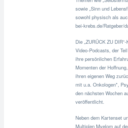
sowie „Sinn und Lebensfr
sowohl physisch als auch
bei-krebs.de/Ratgeber/d
Die „ZURÜCK ZU DIR“-K
Video-Podcasts, der Teil 
ihre persönlichen Erfahr
Momenten der Hoffnung, 
ihren eigenen Weg zurück
mit u.a. Onkologen*, P
den nächsten Wochen au
veröffentlicht.
Neben dem Kartenset un
Multiplen Myelom auf d