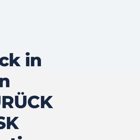
ck in
n
ZURÜCK
SK