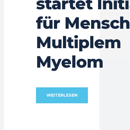
startet Init
für Mensch
Multiplem
Myelom
WEITERLESEN