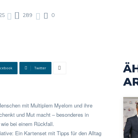
25
289
0
Ä
acebook
Twitter
AR
Menschen mit Multiplem Myelom und ihre
schenkt und Mut macht – besonderes in
wie bei einem Rückfall.
ative: Ein Kartenset mit Tipps für den Alltag