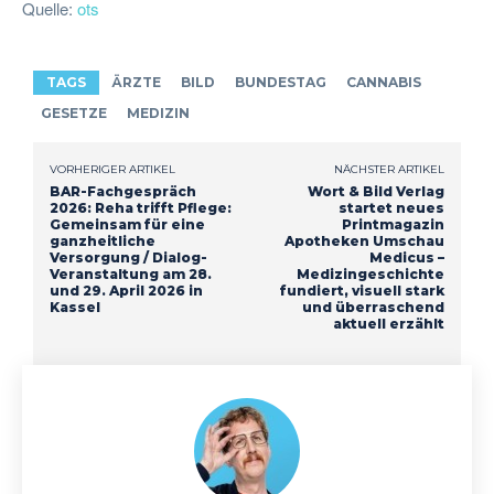
Quelle:
ots
TAGS
ÄRZTE
BILD
BUNDESTAG
CANNABIS
GESETZE
MEDIZIN
VORHERIGER ARTIKEL
NÄCHSTER ARTIKEL
BAR-Fachgespräch
Wort & Bild Verlag
2026: Reha trifft Pflege:
startet neues
Gemeinsam für eine
Printmagazin
ganzheitliche
Apotheken Umschau
Versorgung / Dialog-
Medicus –
Veranstaltung am 28.
Medizingeschichte
und 29. April 2026 in
fundiert, visuell stark
Kassel
und überraschend
aktuell erzählt