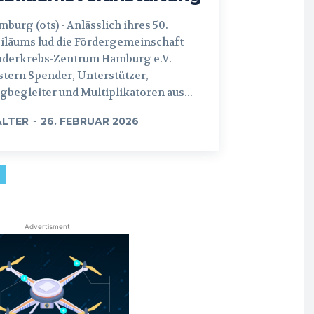
 (ots) - Anlässlich ihres 50.
iläums lud die Fördergemeinschaft
nderkrebs-Zentrum Hamburg e.V.
tern Spender, Unterstützer,
begleiter und Multiplikatoren aus...
LTER
-
26. FEBRUAR 2026
Advertisment