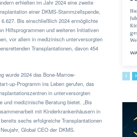
ndern erhielten im Jahr 2024 eine zweite
nsplantation einer DKMS-Stammzellspende,
Hamburg
Jub
6.627. Bis einschließlich 2024 ermöglichte
Ki
 Hilfsprogrammen und weiteren Initiativen
ges
en, vor allem in medizinisch unterversorgten
Weg
ensrettenden Transplantationen, davon 454
WA
g wurde 2024 das Bone-Marrow-
tart-up-Programm ins Leben gerufen, das
splantationszentren in unterversorgten
le und medizinische Beratung bietet. „Bis
usammenarbeit mit Kinderkrankenhäusern in
bereits sechs erfolgreiche Transplantationen
ke Neujahr, Global CEO der DKMS.