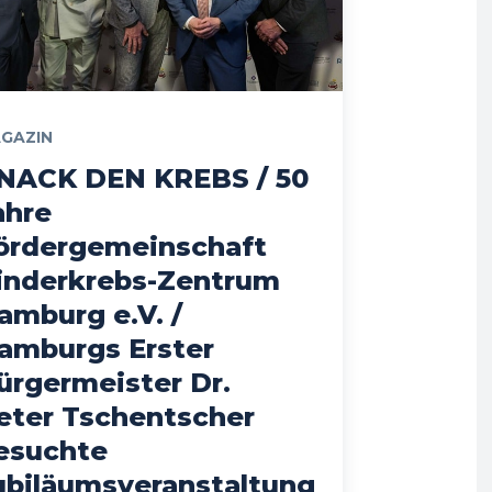
GAZIN
NACK DEN KREBS / 50
ahre
ördergemeinschaft
inderkrebs-Zentrum
amburg e.V. /
amburgs Erster
ürgermeister Dr.
eter Tschentscher
esuchte
ubiläumsveranstaltung