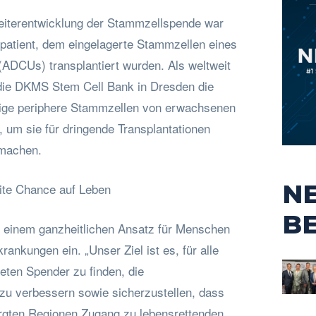
Weiterentwicklung der Stammzellspende war
spatient, dem eingelagerte Stammzellen eines
DCUs) transplantiert wurden. Als weltweit
t die DKMS Stem Cell Bank in Dresden die
sige periphere Stammzellen von erwachsenen
 um sie für dringende Transplantationen
 machen.
N
eite Chance auf Leben
B
 einem ganzheitlichen Ansatz für Menschen
rankungen ein. „Unser Ziel ist es, für alle
eten Spender zu finden, die
u verbessern sowie sicherzustellen, dass
rgten Regionen Zugang zu lebensrettenden