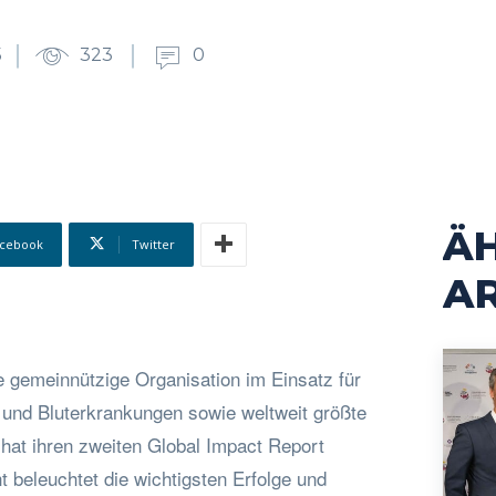
5
323
0
Ä
cebook
Twitter
AR
e gemeinnützige Organisation im Einsatz für
und Bluterkrankungen sowie weltweit größte
hat ihren zweiten Global Impact Report
ht beleuchtet die wichtigsten Erfolge und