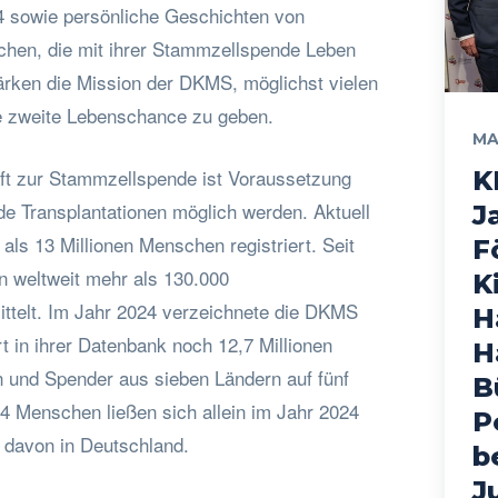
4 sowie persönliche Geschichten von
hen, die mit ihrer Stammzellspende Leben
tärken die Mission der DKMS, möglichst vielen
ne zweite Lebenschance zu geben.
MA
aft zur Stammzellspende ist Voraussetzung
K
de Transplantationen möglich werden. Aktuell
J
ls 13 Millionen Menschen registriert. Seit
F
n weltweit mehr als 130.000
K
ttelt. Im Jahr 2024 verzeichnete die DKMS
H
t in ihrer Datenbank noch 12,7 Millionen
H
n und Spender aus sieben Ländern auf fünf
B
44 Menschen ließen sich allein im Jahr 2024
P
 davon in Deutschland.
b
J