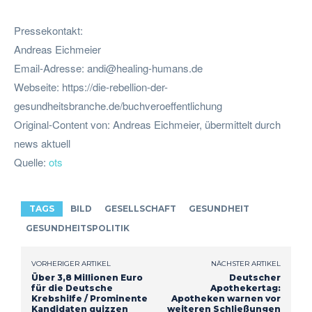
Pressekontakt:
Andreas Eichmeier
Email-Adresse:
andi@healing-humans.de
Webseite: https://die-rebellion-der-
gesundheitsbranche.de/buchveroeffentlichung
Original-Content von: Andreas Eichmeier, übermittelt durch
news aktuell
Quelle:
ots
TAGS
BILD
GESELLSCHAFT
GESUNDHEIT
GESUNDHEITSPOLITIK
VORHERIGER ARTIKEL
NÄCHSTER ARTIKEL
Über 3,8 Millionen Euro
Deutscher
für die Deutsche
Apothekertag:
Krebshilfe / Prominente
Apotheken warnen vor
Kandidaten quizzen
weiteren Schließungen