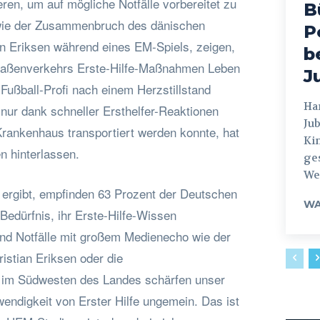
eren, um auf mögliche Notfälle vorbereitet zu
B
 wie der Zusammenbruch des dänischen
P
an Eriksen während eines EM-Spiels, zeigen,
b
traßenverkehrs Erste-Hilfe-Maßnahmen Leben
J
Fußball-Profi nach einem Herzstillstand
Hamburg
 nur dank schneller Ersthelfer-Reaktionen
Jub
Krankenhaus transportiert werden konnte, hat
Ki
n hinterlassen.
ges
Weg
ergibt, empfinden 63 Prozent der Deutschen
WA
Bedürfnis, ihr Erste-Hilfe-Wissen
 und Notfälle mit großem Medienecho wie der
stian Eriksen oder die
im Südwesten des Landes schärfen unser
endigkeit von Erster Hilfe ungemein. Das ist