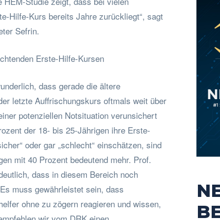
le HEM-Studie zeigt, dass bei vielen
e-Hilfe-Kurs bereits Jahre zurückliegt“, sagt
ter Sefrin.
chtenden Erste-Hilfe-Kursen
wunderlich, dass gerade die ältere
er letzte Auffrischungskurs oftmals weit über
einer potenziellen Notsituation verunsichert
zent der 18- bis 25-Jährigen ihre Erste-
sicher“ oder gar „schlecht“ einschätzen, sind
igen mit 40 Prozent bedeutend mehr. Prof.
 deutlich, dass in diesem Bereich noch
N
 Es muss gewährleistet sein, dass
helfer ohne zu zögern reagieren und wissen,
B
 empfehlen wir vom DRK einen