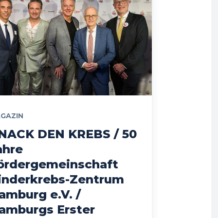
GAZIN
NACK DEN KREBS / 50
ahre
ördergemeinschaft
inderkrebs-Zentrum
amburg e.V. /
amburgs Erster