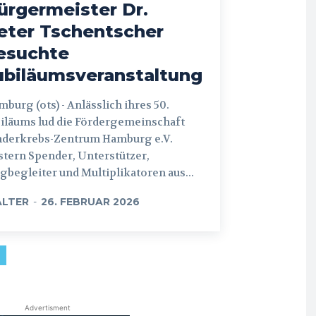
ürgermeister Dr.
eter Tschentscher
esuchte
ubiläumsveranstaltung
 (ots) - Anlässlich ihres 50.
iläums lud die Fördergemeinschaft
nderkrebs-Zentrum Hamburg e.V.
tern Spender, Unterstützer,
begleiter und Multiplikatoren aus...
LTER
-
26. FEBRUAR 2026
Advertisment