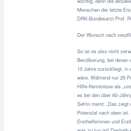
wichtig, denn die aktuel
Menschen der letzte Erst
DRK-Bundesarzt Prof. Pe
Der Wunsch nach verpfli
So ist es also nicht ver
Bevölkerung, bei denen d
10 Jahre zurückliegt, in 
wäre. Während nur 25 Pro
Hilfe-Kenntnisse als „un
es bei den über 60-Jähr
Sefrin meint: „Das zeigt
Potenzial nach oben ist.
Ersthelferinnen und Erst
was zu tun ist! Deshalb