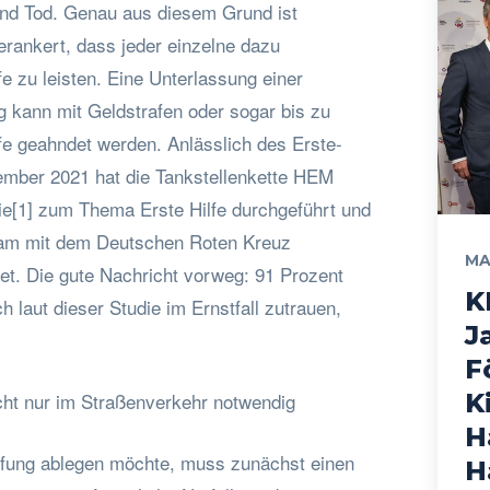
und Tod. Genau aus diesem Grund ist
erankert, dass jeder einzelne dazu
ilfe zu leisten. Eine Unterlassung einer
g kann mit Geldstrafen oder sogar bis zu
fe geahndet werden. Anlässlich des Erste-
ember 2021 hat die Tankstellenkette HEM
die[1] zum Thema Erste Hilfe durchgeführt und
am mit dem Deutschen Roten Kreuz
MA
et. Die gute Nachricht vorweg: 91 Prozent
K
h laut dieser Studie im Ernstfall zutrauen,
J
F
icht nur im Straßenverkehr notwendig
K
H
üfung ablegen möchte, muss zunächst einen
H