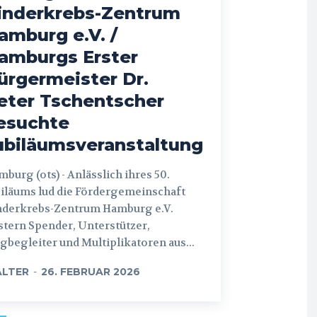
inderkrebs-Zentrum
amburg e.V. /
amburgs Erster
ürgermeister Dr.
eter Tschentscher
esuchte
ubiläumsveranstaltung
 (ots) - Anlässlich ihres 50.
iläums lud die Fördergemeinschaft
nderkrebs-Zentrum Hamburg e.V.
tern Spender, Unterstützer,
begleiter und Multiplikatoren aus...
LTER
-
26. FEBRUAR 2026