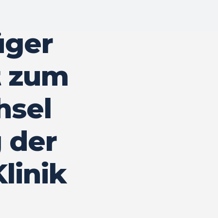
üger
 zum
hsel
 der
linik