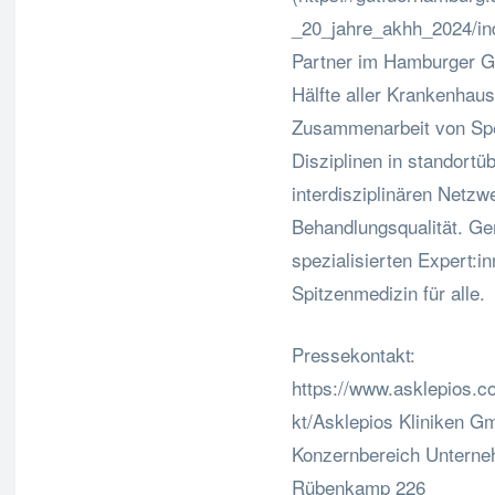
_20_jahre_akhh_2024/inde
Partner im Hamburger G
Hälfte aller Krankenhaus
Zusammenarbeit von Spez
Disziplinen in standort
interdisziplinären Netz
Behandlungsqualität. Ge
spezialisierten Expert:
Spitzenmedizin für alle.
Pressekontakt:
https://www.asklepios.c
kt/Asklepios Kliniken 
Konzernbereich Untern
Rübenkamp 226