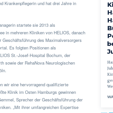
d Krankenpflegerin und hat drei Jahre in
K
H
H
anagerin startete sie 2013 als
B
ee in mehreren Kliniken von HELIOS, danach
P
er Geschäftsführung des Maximalversorgers
b
al. Es folgten Positionen als
J
LIOS St.-Josef-Hospital Bochum, der
rth sowie der RehaNova Neurologischen
Hamburg
Jub
öln.
Ki
ges
n wir eine hervorragend qualifizierte
Weg
rößte Klinik im Osten Hamburgs gewinnen
WA
Gemmel, Sprecher der Geschäftsführung der
niken. „Mit ihrer umfangreichen Expertise