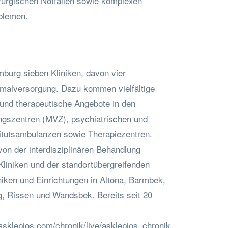
urgischen Notfällen sowie komplexen
blemen.
mburg sieben Kliniken, davon vier
malversorgung. Dazu kommen vielfältige
 und therapeutische Angebote in den
ngszentren (MVZ), psychiatrischen und
itutsambulanzen sowie Therapiezentren.
 von der interdisziplinären Behandlung
Kliniken und der standortübergreifenden
iken und Einrichtungen in Altona, Barmbek,
g, Rissen und Wandsbek. Bereits seit 20
asklepios.com/chronik/live/asklepios_chronik