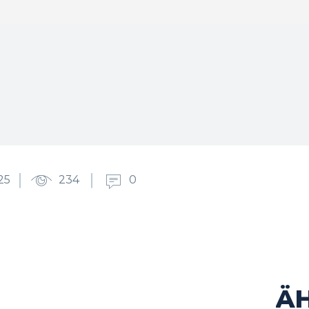
25
234
0
Ä
cebook
Twitter
Pinterest
WhatsApp