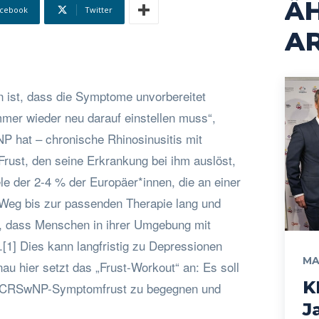
Ä
cebook
Twitter
AR
n ist, dass die Symptome unvorbereitet
er wieder neu darauf einstellen muss“,
P hat – chronische Rhinosinusitis mit
rust, den seine Erkrankung bei ihm auslöst,
viele der 2-4 % der Europäer*innen, die an einer
Weg bis zur passenden Therapie lang und
t, dass Menschen in ihrer Umgebung mit
[1] Dies kann langfristig zu Depressionen
MA
nau hier setzt das „Frust-Workout“ an: Es soll
K
em CRSwNP-Symptomfrust zu begegnen und
J