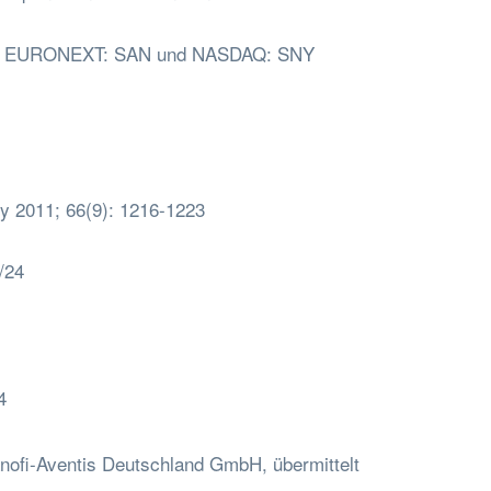
sen EURONEXT: SAN und NASDAQ: SNY
rgy 2011; 66(9): 1216-1223
/24
4
anofi-Aventis Deutschland GmbH, übermittelt