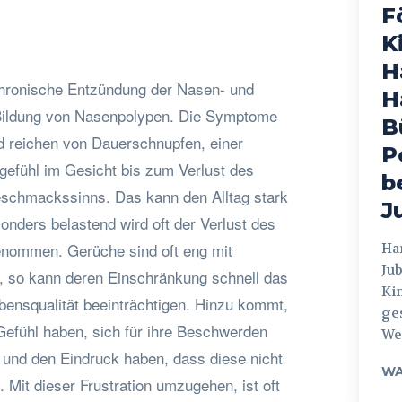
F
K
H
hronische Entzündung der Nasen- und
H
ildung von Nasenpolypen. Die Symptome
B
nd reichen von Dauerschnupfen, einer
P
gefühl im Gesicht bis zum Verlust des
b
chmackssinns. Das kann den Alltag stark
J
onders belastend wird oft der Verlust des
ommen. Gerüche sind oft eng mit
Hamburg
Jub
t, so kann deren Einschränkung schnell das
Ki
bensqualität beeinträchtigen. Hinzu kommt,
ges
Gefühl haben, sich für ihre Beschwerden
Weg
 und den Eindruck haben, dass diese nicht
WA
Mit dieser Frustration umzugehen, ist oft