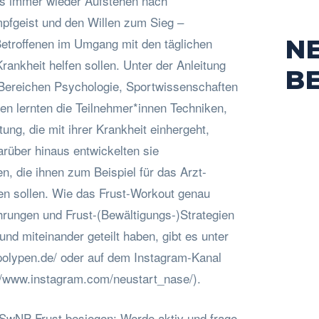
s immer wieder Aufstehen nach
pfgeist und den Willen zum Sieg –
N
Betroffenen im Umgang mit den täglichen
ankheit helfen sollen. Unter der Anleitung
B
Bereichen Psychologie, Sportwissenschaften
en lernten die Teilnehmer*innen Techniken,
ung, die mit ihrer Krankheit einhergeht,
arüber hinaus entwickelten sie
, die ihnen zum Beispiel für das Arzt-
en sollen. Wie das Frust-Workout genau
rungen und Frust-(Bewältigungs-)Strategien
 und miteinander geteilt haben, gibt es unter
olypen.de/ oder auf dem Instagram-Kanal
//www.instagram.com/neustart_nase/).
SwNP-Frust besiegen: Werde aktiv und frage