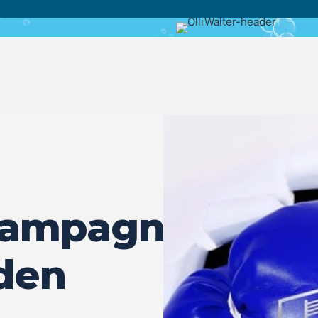
kampagne
 den