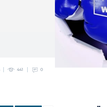
4
441
0