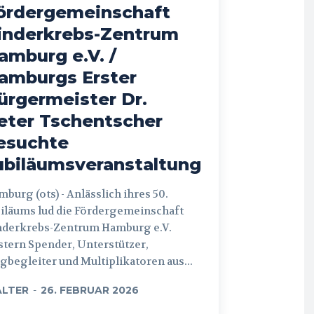
ördergemeinschaft
inderkrebs-Zentrum
amburg e.V. /
amburgs Erster
ürgermeister Dr.
eter Tschentscher
esuchte
ubiläumsveranstaltung
 (ots) - Anlässlich ihres 50.
iläums lud die Fördergemeinschaft
nderkrebs-Zentrum Hamburg e.V.
tern Spender, Unterstützer,
begleiter und Multiplikatoren aus...
LTER
-
26. FEBRUAR 2026