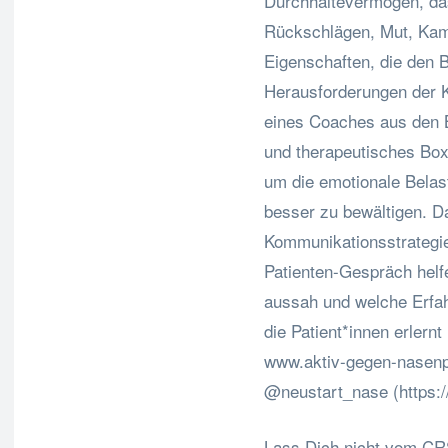
Durchhaltevermögen, da
Rückschlägen, Mut, Kam
Eigenschaften, die den 
Herausforderungen der Kr
eines Coaches aus den 
und therapeutisches Box
um die emotionale Belast
besser zu bewältigen. D
Kommunikationsstrategien
Patienten-Gespräch helf
aussah und welche Erfah
die Patient*innen erlernt
www.aktiv-gegen-nasenp
@neustart_nase (https:
Lass Dich nicht vom CR