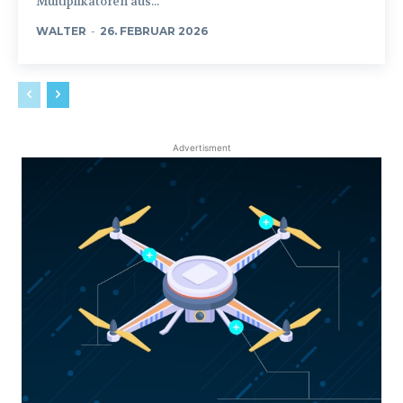
Multiplikatoren aus...
WALTER
-
26. FEBRUAR 2026
Advertisment