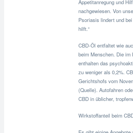
Appetitanregung und Hil
nachgewiesen. Von unse
Psoriasis lindert und be
hilft.“
CBD-Öl entfaltet wie au
beim Menschen. Die im H
enthalten das psychoakt
zu weniger als 0,2%. CB
Gerichtshofs vom Novem
(Quelle). Autofahren ode
CBD in üblicher, tropfe
Wirkstoffanteil beim CB
Es gibt einige Angebote