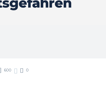
tsgefahren
600
0