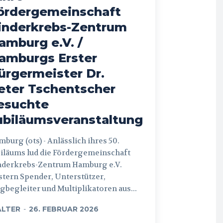
ördergemeinschaft
inderkrebs-Zentrum
amburg e.V. /
amburgs Erster
ürgermeister Dr.
eter Tschentscher
esuchte
ubiläumsveranstaltung
 (ots) - Anlässlich ihres 50.
iläums lud die Fördergemeinschaft
nderkrebs-Zentrum Hamburg e.V.
tern Spender, Unterstützer,
begleiter und Multiplikatoren aus...
LTER
-
26. FEBRUAR 2026