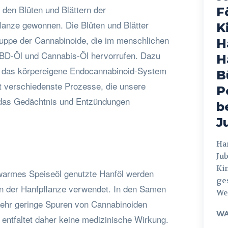
den Blüten und Blättern der
F
anze gewonnen. Die Blüten und Blätter
K
gruppe der Cannabinoide, die im menschlichen
H
CBD-Öl und Cannabis-Öl hervorrufen. Dazu
H
n das körpereigene Endocannabinoid-System
B
t verschiedenste Prozesse, die unsere
P
 das Gedächtnis und Entzündungen
b
J
Hamburg
Jub
Ki
 warmes Speiseöl genutzte Hanföl werden
ges
n der Hanfpflanze verwendet. In den Samen
Weg
sehr geringe Spuren von Cannabinoiden
WA
 entfaltet daher keine medizinische Wirkung.