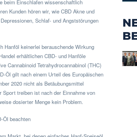
fe beim Einschlafen wissenschaftlich
ren Kunden hören wir, wie CBD Akne und
N
i Depressionen, Schlaf- und Angststörungen
B
ch Hanföl keinerlei berauschende Wirkung
andel erhältlichen CBD- und Hanföle
ive Cannabinoid Tetrahydrocannabinol (THC)
D-Öl gilt nach einem Urteil des Europäischen
ber 2020 nicht als Betäubungsmittel
r Sport treiben ist nach der Einnahme von
nweise dosierter Menge kein Problem.
D-Öl beachten
 am Markt, bei denen einfaches Hanf-Speiseöl