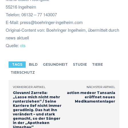
55216 Ingelheim
Telefon: 06132 – 77 143007
E-Mail:
press@boehringer-ingelheim.com
Original-Content von: Boehringer Ingelheim, übermittelt durch
news aktuell
Quelle:
ots
TAGS
BILD
GESUNDHEIT
STUDIE
TIERE
TIERSCHUTZ
VORHERIGER ARTIKEL
NÄCHSTER ARTIKEL
Giovanni Zarrella:
action medeor Tansania
„Lasse mich nicht mehr
eröffnet neues
runterziehen“ / Seine
Medikamentenlager
Karriere lief nicht immer
geradlinig. Das hat ihn
verändert – und stark
gemacht, so der Sänger
in der „Apotheken
Umschau“