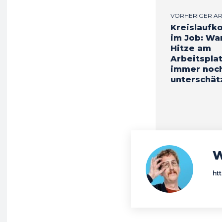
VORHERIGER AR
Kreislaufko
im Job: W
Hitze am
Arbeitspla
immer noc
unterschät
W
ht