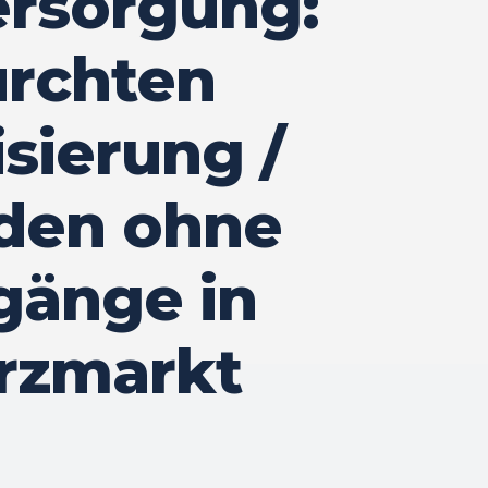
ersorgung:
ürchten
sierung /
den ohne
ugänge in
rzmarkt