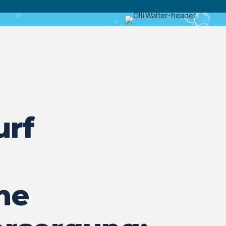
rf
he