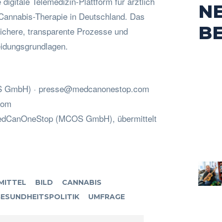
igitale Telemedizin-Plattform für ärztlich
N
 Cannabis-Therapie in Deutschland. Das
B
ichere, transparente Prozesse und
eidungsgrundlagen.
S GmbH) ·
presse@medcanonestop.com
com
MedCanOneStop (MCOS GmbH), übermittelt
MITTEL
BILD
CANNABIS
ESUNDHEITSPOLITIK
UMFRAGE