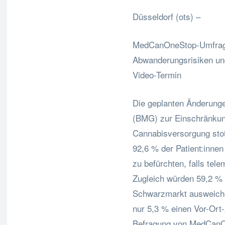
Düsseldorf (ots) –
MedCanOneStop-Umfrage 
Abwanderungsrisiken und
Video-Termin
Die geplanten Änderung
(BMG) zur Einschränkung
Cannabisversorgung stoß
92,6 % der Patient:innen
zu befürchten, falls te
Zugleich würden 59,2 % 
Schwarzmarkt ausweiche
nur 5,3 % einen Vor-Ort
Befragung von MedCan