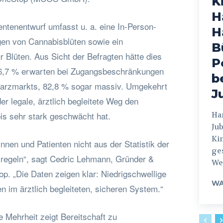
K
H
ntenentwurf umfasst u. a. eine In-Person-
H
ngen von Cannabisblüten sowie ein
B
 Blüten. Aus Sicht der Befragten hätte dies
P
 96,7 % erwarten bei Zugangsbeschränkungen
b
arzmarkts, 82,8 % sogar massiv. Umgekehrt
J
er legale, ärztlich begleitete Weg den
is sehr stark geschwächt hat.
Hamburg
Jub
Ki
tinnen und Patienten nicht aus der Statistik der
ges
regeln“, sagt Cedric Lehmann, Gründer &
Weg
 „Die Daten zeigen klar: Niedrigschwellige
WA
 im ärztlich begleiteten, sicheren System.“
 Mehrheit zeigt Bereitschaft zu