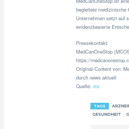
MedCanOneStop ist eine d
begleitete medizinische
Unternehmen setzt auf s
evidenzbasierte Entsch
Pressekontakt:
MedCanOneStop (MCO
https://medcanonestop.
Original-Content von: 
durch news aktuell
Quelle:
ots
ARZNEI
TAGS
GESUNDHEIT
G