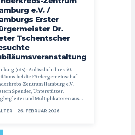
inderkrebs-Zentrum
amburg e.V. /
amburgs Erster
ürgermeister Dr.
eter Tschentscher
esuchte
ubiläumsveranstaltung
 (ots) - Anlässlich ihres 50.
iläums lud die Fördergemeinschaft
nderkrebs-Zentrum Hamburg e.V.
tern Spender, Unterstützer,
begleiter und Multiplikatoren aus...
LTER
-
26. FEBRUAR 2026