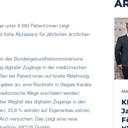
AR
unter 9.583 Patient:innen zeigt
 hohe Akzeptanz für jährlichen ärztlichen
en des Bundesgesundheitsministeriums
 digitaler Zugänge in der medizinischen
en bei Patient:innen auf breite Ablehnung.
 geben an, eine Rückkehr in illegale Kanäle
MA
lemedizinische Wege erschwert werden;
bei Wegfall des digitalen Zugangs in den
K
n; 23,8 % würden auf Eigenanbau setzen,
J
-Arzt versuchen. Das zeigt eine neue
F
OneStop (MCOS GmbH).