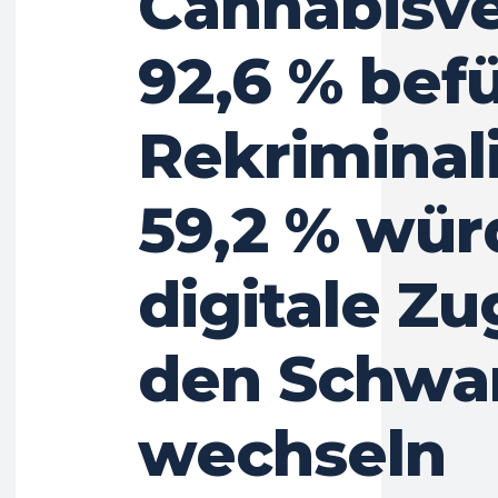
Cannabisv
92,6 % bef
Rekriminali
59,2 % wür
digitale Z
den Schwa
wechseln