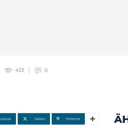
433
0
Ä
cebook
Twitter
Pinterest