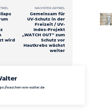
TIKEL
NÄCHSTER ARTIKEL
llaps
Gemeinsam für
arum
UV-Schutz in der
Freizeit / UV-
tz
Index-Projekt
h
„WATCH OUT“ zum
zt wird
Schutz vor
Hautkrebs wächst
weiter
alter
tps://waschen-wie-walter.de