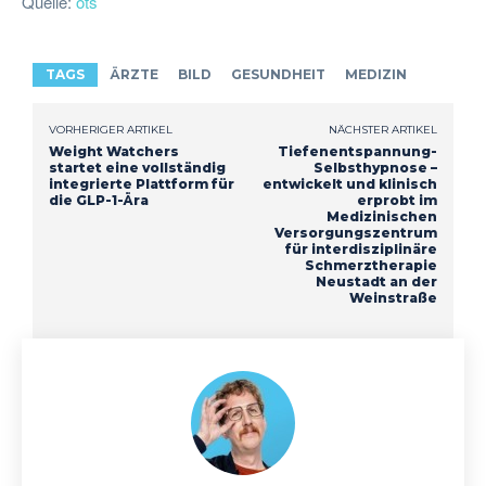
Quelle:
ots
TAGS
ÄRZTE
BILD
GESUNDHEIT
MEDIZIN
VORHERIGER ARTIKEL
NÄCHSTER ARTIKEL
Weight Watchers
Tiefenentspannung-
startet eine vollständig
Selbsthypnose –
integrierte Plattform für
entwickelt und klinisch
die GLP-1-Ära
erprobt im
Medizinischen
Versorgungszentrum
für interdisziplinäre
Schmerztherapie
Neustadt an der
Weinstraße