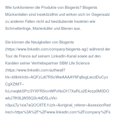
Wie funktionieren die Produkte von Biogents? Biogents
Mückenfallen sind insektizidfrei und wirken sich im Gegensatz
zu anderen Fallen nicht auf bestäubende Insekten wie
Schmetterlinge, Marienkäfer und Bienen aus.
Sie können die Neuigkeiten von Biogents
(https://www.linkedin.com/company/biogents-ag/) während der
Tour de France auf seinem LinkedIn-Kanal sowie auf den
Kanälen seiner Vertriebspartner SBM Life Science
(https://www.linkedin.com/authwall?
trk=bf&trkInfo=AQFzLdt7RScWwAAAAY6Fq6sgLwzdDuCyx
CgXZtMT–
fcLmeqbk5Prz3YXFR5mnWPxNsDI17XaRLo2E4ozp0M0DO
wbJ7fK9LjW35Q3c4dD5LuVki-
n3puLTy1sia7aQOC8TE1Uzk=&original_referer=&sessionRed
irect=https%3A%2F%2Fwww.linkedin.com%2Fcompany%2Fs