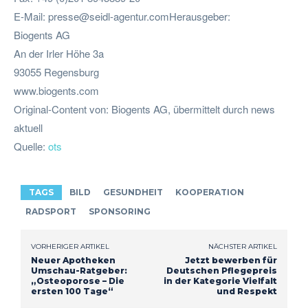
E-Mail:
presse@seidl-agentur.comHerausgeber
:
Biogents AG
An der Irler Höhe 3a
93055 Regensburg
www.biogents.com
Original-Content von: Biogents AG, übermittelt durch news
aktuell
Quelle:
ots
TAGS
BILD
GESUNDHEIT
KOOPERATION
RADSPORT
SPONSORING
VORHERIGER ARTIKEL
NÄCHSTER ARTIKEL
Neuer Apotheken
Jetzt bewerben für
Umschau-Ratgeber:
Deutschen Pflegepreis
„Osteoporose – Die
in der Kategorie Vielfalt
ersten 100 Tage“
und Respekt