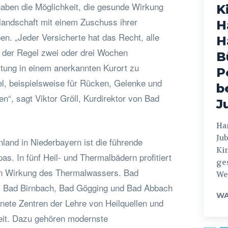
haben die Möglichkeit, die gesunde Wirkung
K
landschaft mit einem Zuschuss ihrer
H
n. „Jeder Versicherte hat das Recht, alle
H
n der Regel zwei oder drei Wochen
B
tung in einem anerkannten Kurort zu
P
el, beispielsweise für Rücken, Gelenke und
b
n“, sagt Viktor Gröll, Kurdirektor von Bad
J
Hamburg
Jub
and in Niederbayern ist die führende
Ki
s. In fünf Heil- und Thermalbädern profitiert
ges
en Wirkung des Thermalwassers. Bad
Weg
, Bad Birnbach, Bad Gögging und Bad Abbach
WA
nete Zentren der Lehre von Heilquellen und
eit. Dazu gehören modernste