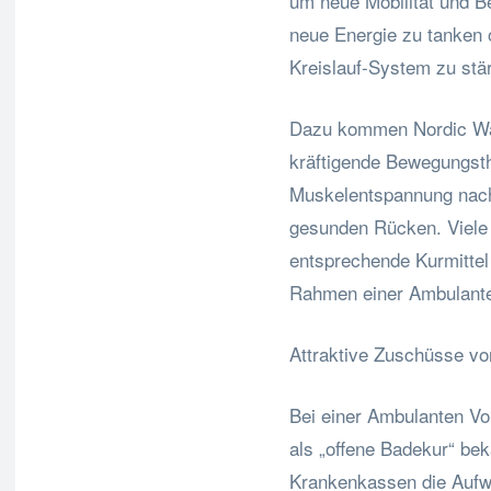
um neue Mobilität und B
neue Energie zu tanken 
Kreislauf-System zu stä
Dazu kommen Nordic Wal
kräftigende Bewegungst
Muskelentspannung nach 
gesunden Rücken. Viele
entsprechende Kurmittel
Rahmen einer Ambulante
Attraktive Zuschüsse v
Bei einer Ambulanten V
als „offene Badekur“ be
Krankenkassen die Aufwe