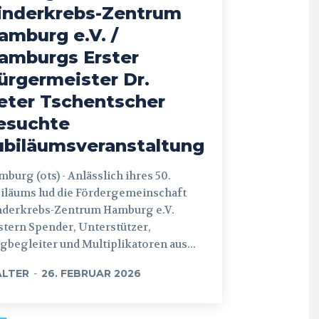
inderkrebs-Zentrum
amburg e.V. /
amburgs Erster
ürgermeister Dr.
eter Tschentscher
esuchte
ubiläumsveranstaltung
 (ots) - Anlässlich ihres 50.
iläums lud die Fördergemeinschaft
nderkrebs-Zentrum Hamburg e.V.
tern Spender, Unterstützer,
begleiter und Multiplikatoren aus...
LTER
-
26. FEBRUAR 2026