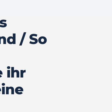
s
d / So
 ihr
eine