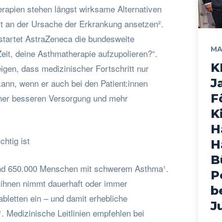
rapien stehen längst wirksame Alternativen
elt an der Ursache der Erkrankung ansetzen².
startet AstraZeneca die bundesweite
MA
it, deine Asthmatherapie aufzupolieren?“.
K
igen, dass medizinischer Fortschritt nur
J
ann, wenn er auch bei den Patient:innen
F
ner besseren Versorgung und mehr
K
H
htig ist
H
B
und 650.000 Menschen mit schwerem Asthma¹.
P
 ihnen nimmt dauerhaft oder immer
b
bletten ein – und damit erhebliche
J
 Medizinische Leitlinien empfehlen bei