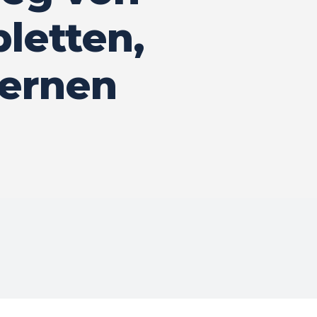
letten,
dernen