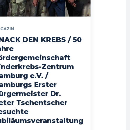
GAZIN
NACK DEN KREBS / 50
ahre
ördergemeinschaft
inderkrebs-Zentrum
amburg e.V. /
amburgs Erster
ürgermeister Dr.
eter Tschentscher
esuchte
ubiläumsveranstaltung