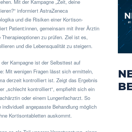
ehen. Mit der Kampagne „Zeit, deine
ieren?“ informiert AstraZeneca
logika und die Risiken einer Kortison-
ert Patient:innen, gemeinsam mit ihrer Ärztin
Therapieoptionen zu prüfen. Ziel ist es,
lieren und die Lebensqualität zu steigern.
l der Kampagne ist der Selbsttest auf
N
: Mit wenigen Fragen lässt sich ermitteln,
 derzeit kontrolliert ist. Zeigt das Ergebnis
B
der „schlecht kontrolliert“, empfiehlt sich ein
fachärztin oder einem Lungenfacharzt. So
ne individuell angepasste Behandlung möglich
r ohne Kortisontabletten auskommt.
en es als Teil unserer Verantwortung, einen