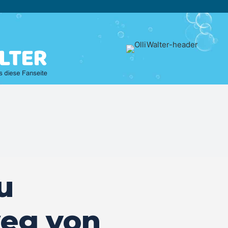
u
weg von