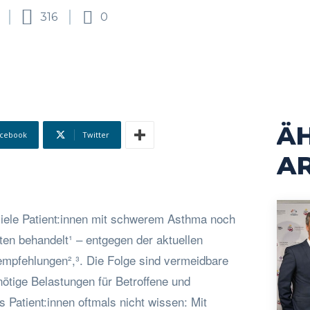
316
0
Ä
cebook
Twitter
AR
iele Patient:innen mit schwerem Asthma noch
ten behandelt¹ – entgegen der aktuellen
nempfehlungen²,³. Die Folge sind vermeidbare
tige Belastungen für Betroffene und
Patient:innen oftmals nicht wissen: Mit