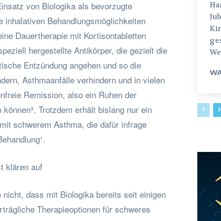
nsatz von Biologika als bevorzugte
Hamburg
Jub
le inhalativen Behandlungsmöglichkeiten
Ki
ine Dauertherapie mit Kortisontabletten
ges
speziell hergestellte Antikörper, die gezielt die
Weg
tische Entzündung angehen und so die
WA
dern, Asthmaanfälle verhindern und in vielen
onfreie Remission, also ein Ruhen der
 können³. Trotzdem erhält bislang nur ein
n mit schwerem Asthma, die dafür infrage
Behandlung¹.
 klären auf
nicht, dass mit Biologika bereits seit einigen
trägliche Therapieoptionen für schweres