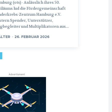
 (ots) - Anlässlich ihres 50.
iläums lud die Fördergemeinschaft
nderkrebs-Zentrum Hamburg e.V.
tern Spender, Unterstützer,
begleiter und Multiplikatoren aus...
LTER
-
26. FEBRUAR 2026
Advertisment