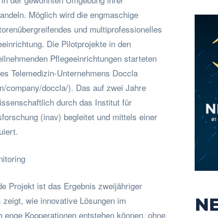
handeln. Möglich wird die engmaschige
torenübergreifendes und multiprofessionelles
einrichtung. Die Pilotprojekte in den
eilnehmenden Pflegeeinrichtungen starteten
 des Telemedizin-Unternehmens Doccla
om/company/doccla/). Das auf zwei Jahre
ssenschaftlich durch das Institut für
orschung (inav) begleitet und mittels einer
iert.
itoring
e Projekt ist das Ergebnis zweijähriger
N
 zeigt, wie innovative Lösungen im
 enge Kooperationen entstehen können, ohne