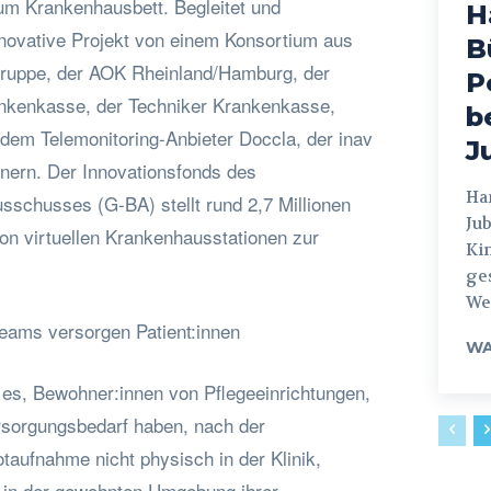
zum Krankenhausbett. Begleitet und
H
nnovative Projekt von einem Konsortium aus
B
Gruppe, der AOK Rheinland/Hamburg, der
P
kenkasse, der Techniker Krankenkasse,
b
em Telemonitoring-Anbieter Doccla, der inav
J
nern. Der Innovationsfonds des
Hamburg
chusses (G-BA) stellt rund 2,7 Millionen
Jub
von virtuellen Krankenhausstationen zur
Ki
ges
Weg
eams versorgen Patient:innen
WA
t es, Bewohner:innen von Pflegeeinrichtungen,
ersorgungsbedarf haben, nach der
taufnahme nicht physisch in der Klinik,
 in der gewohnten Umgebung ihrer