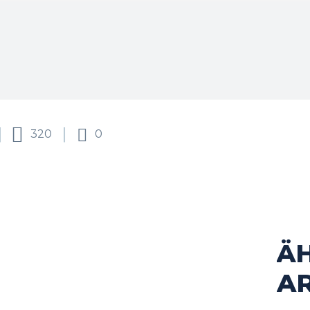
320
0
Ä
cebook
Twitter
Pinterest
WhatsApp
AR