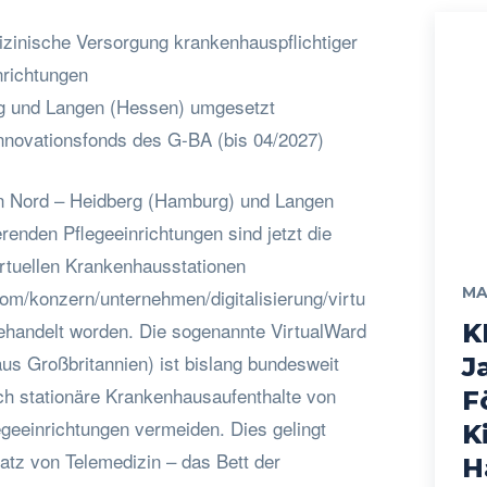
izinische Versorgung krankenhauspflichtiger
inrichtungen
rg und Langen (Hessen) umgesetzt
nnovationsfonds des G-BA (bis 04/2027)
en Nord – Heidberg (Hamburg) und Langen
enden Pflegeeinrichtungen sind jetzt die
virtuellen Krankenhausstationen
MA
om/konzern/unternehmen/digitalisierung/virtu
behandelt worden. Die sogenannte VirtualWard
K
 aus Großbritannien) ist bislang bundesweit
J
sch stationäre Krankenhausaufenthalte von
F
geeinrichtungen vermeiden. Dies gelingt
K
atz von Telemedizin – das Bett der
H