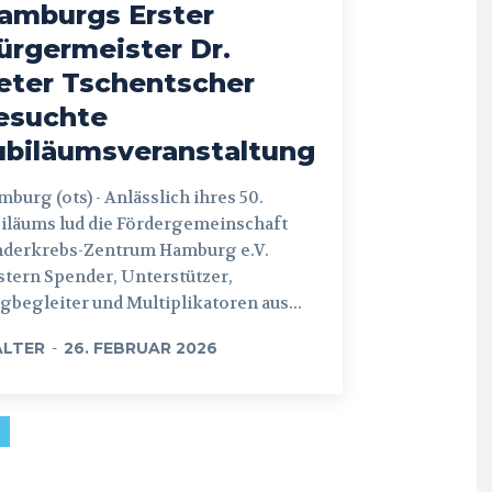
amburgs Erster
ürgermeister Dr.
eter Tschentscher
esuchte
ubiläumsveranstaltung
 (ots) - Anlässlich ihres 50.
iläums lud die Fördergemeinschaft
nderkrebs-Zentrum Hamburg e.V.
tern Spender, Unterstützer,
begleiter und Multiplikatoren aus...
LTER
-
26. FEBRUAR 2026