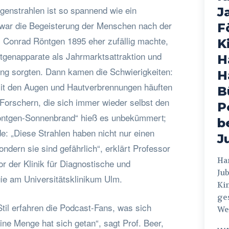
genstrahlen ist so spannend wie ein
J
war die Begeisterung der Menschen nach der
F
 Conrad Röntgen 1895 eher zufällig machte,
K
tgenapparate als Jahrmarktsattraktion und
H
ung sorgten. Dann kamen die Schwierigkeiten:
H
mit den Augen und Hautverbrennungen häuften
B
 Forschern, die sich immer wieder selbst den
P
Röntgen-Sonnenbrand“ hieß es unbekümmert;
b
rde: „Diese Strahlen haben nicht nur einen
J
ondern sie sind gefährlich“, erklärt Professor
Hamburg
or der Klinik für Diagnostische und
Jub
gie am Universitätsklinikum Ulm.
Ki
ges
til erfahren die Podcast-Fans, was sich
Weg
ine Menge hat sich getan“, sagt Prof. Beer,