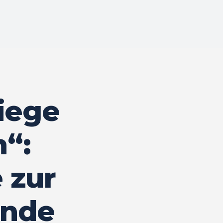
iege
n“:
 zur
unde