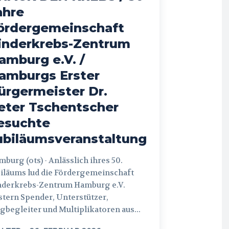
ahre
ördergemeinschaft
inderkrebs-Zentrum
amburg e.V. /
amburgs Erster
ürgermeister Dr.
eter Tschentscher
esuchte
ubiläumsveranstaltung
 (ots) - Anlässlich ihres 50.
iläums lud die Fördergemeinschaft
nderkrebs-Zentrum Hamburg e.V.
tern Spender, Unterstützer,
begleiter und Multiplikatoren aus...