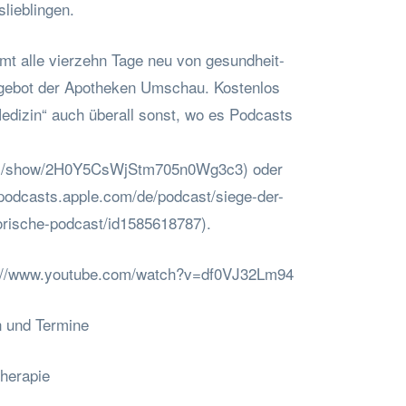
lieblingen.
mt alle vierzehn Tage neu von gesundheit-
gebot der Apotheken Umschau. Kostenlos
Medizin“ auch überall sonst, wo es Podcasts
.com/show/2H0Y5CsWjStm705n0Wg3c3) oder
/podcasts.apple.com/de/podcast/siege-der-
orische-podcast/id1585618787).
ps://www.youtube.com/watch?v=df0VJ32Lm94
 und Termine
therapie