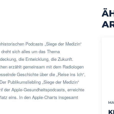
Ä
cebook
Twitter
Pinterest
WhatsApp
AR
nhistorischen Podcasts „Siege der Medizin“
dreht sich alles um das Thema
deckung, die Entwicklung, die Zukunft.
ethen erzählt gemeinsam mit dem Radiologen
esselnde Geschichte über die „Reise ins Ich“,
 Der Publikumsliebling „Siege der Medizin“
fünf der Apple-Gesundheitspodcasts, erreichte
Platz eins. In den Apple-Charts insgesamt
MA
K