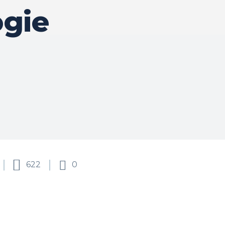
ogie
622
0