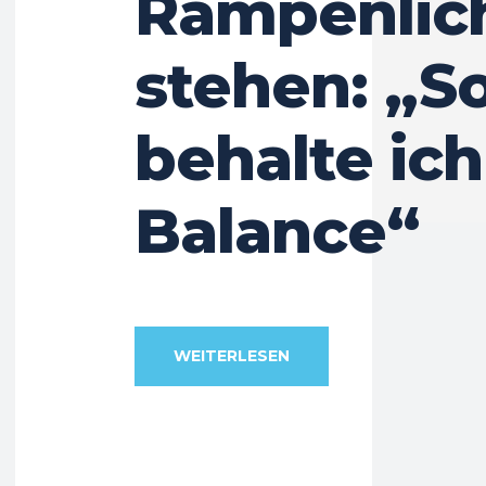
Rampenlic
stehen: „S
behalte ic
Balance“
WEITERLESEN