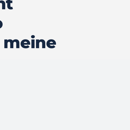
ht
o
h meine