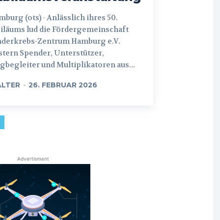
 (ots) - Anlässlich ihres 50.
iläums lud die Fördergemeinschaft
nderkrebs-Zentrum Hamburg e.V.
tern Spender, Unterstützer,
begleiter und Multiplikatoren aus...
LTER
-
26. FEBRUAR 2026
Advertisment