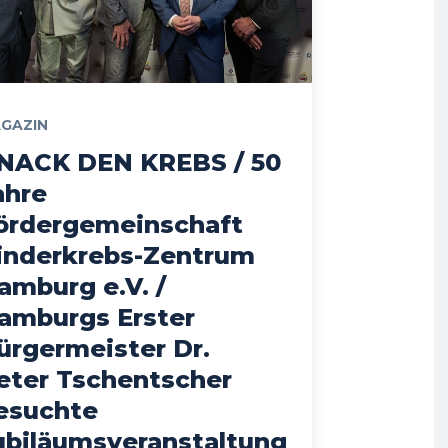
GAZIN
NACK DEN KREBS / 50
ahre
ördergemeinschaft
inderkrebs-Zentrum
amburg e.V. /
amburgs Erster
ürgermeister Dr.
eter Tschentscher
esuchte
ubiläumsveranstaltung