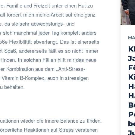
e, Familie und Freizeit unter einen Hut zu
l fordert mich meine Arbeit auf eine ganz
, da sie sehr abwechslungs- und
ss sich manchmal jeder Tag komplett anders
MA
oße Flexibilität abverlangt. Das ist einerseits
K
 Spaß, andererseits fällt es so nicht immer
J
finden. In solchen Fällen hilft mir das neue
F
er Kombination aus dem „Anti-Stress-
K
Vitamin B-Komplex, auch in stressigen
H
u behalten.
H
B
P
uationen wieder die innere Balance zu finden,
b
körperliche Reaktionen auf Stress verstehen
J