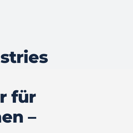
stries
r für
en –