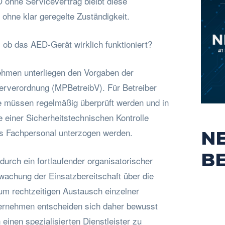
 ohne Servicevertrag bleibt diese
, ohne klar geregelte Zuständigkeit.
t, ob das AED-Gerät wirklich funktioniert?
nehmen unterliegen den Vorgaben der
erverordnung (MPBetreibV). Für Betreiber
e müssen regelmäßig überprüft werden und in
e einer Sicherheitstechnischen Kontrolle
tes Fachpersonal unterzogen werden.
N
B
adurch ein fortlaufender organisatorischer
achung der Einsatzbereitschaft über die
um rechtzeitigen Austausch einzelner
ernehmen entscheiden sich daher bewusst
 einen spezialisierten Dienstleister zu