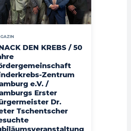
GAZIN
NACK DEN KREBS / 50
ahre
ördergemeinschaft
inderkrebs-Zentrum
amburg e.V. /
amburgs Erster
ürgermeister Dr.
eter Tschentscher
esuchte
ubiläumsveranstaltung