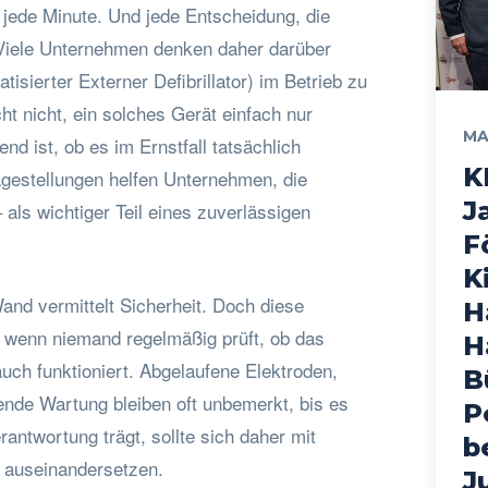
jede Minute. Und jede Entscheidung, die
 Viele Unternehmen denken daher darüber
isierter Externer Defibrillator) im Betrieb zu
cht nicht, ein solches Gerät einfach nur
MA
nd ist, ob es im Ernstfall tatsächlich
K
ragestellungen helfen Unternehmen, die
J
– als wichtiger Teil eines zuverlässigen
F
K
Wand vermittelt Sicherheit. Doch diese
H
h, wenn niemand regelmäßig prüft, ob das
H
uch funktioniert. Abgelaufene Elektroden,
B
lende Wartung bleiben oft unbemerkt, bis es
P
ntwortung trägt, sollte sich daher mit
b
h auseinandersetzen.
J