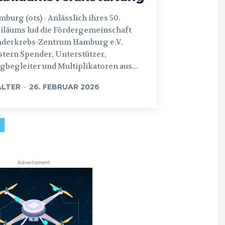
 (ots) - Anlässlich ihres 50.
iläums lud die Fördergemeinschaft
nderkrebs-Zentrum Hamburg e.V.
tern Spender, Unterstützer,
begleiter und Multiplikatoren aus...
LTER
-
26. FEBRUAR 2026
Advertisment