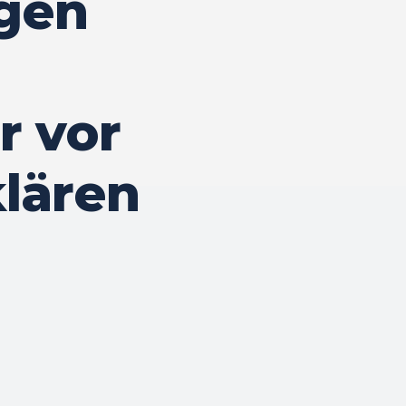
agen
r vor
lären