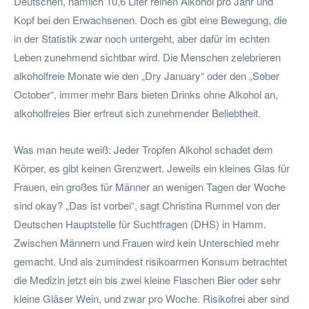
Deutschen, nämlich 10,6 Liter reinen Alkohol pro Jahr und
Kopf bei den Erwachsenen. Doch es gibt eine Bewegung, die
in der Statistik zwar noch untergeht, aber dafür im echten
Leben zunehmend sichtbar wird. Die Menschen zelebrieren
alkoholfreie Monate wie den „Dry January“ oder den „Sober
October“, immer mehr Bars bieten Drinks ohne Alkohol an,
alkoholfreies Bier erfreut sich zunehmender Beliebtheit.
Was man heute weiß: Jeder Tropfen Alkohol schadet dem
Körper, es gibt keinen Grenzwert. Jeweils ein kleines Glas für
Frauen, ein großes für Männer an wenigen Tagen der Woche
sind okay? „Das ist vorbei“, sagt Christina Rummel von der
Deutschen Hauptstelle für Suchtfragen (DHS) in Hamm.
Zwischen Männern und Frauen wird kein Unterschied mehr
gemacht. Und als zumindest risikoarmen Konsum betrachtet
die Medizin jetzt ein bis zwei kleine Flaschen Bier oder sehr
kleine Gläser Wein, und zwar pro Woche. Risikofrei aber sind