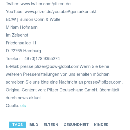
Twitter: www.twitter.com/pfizer_de
YouTube: www.pfizer.de/youtubeAgenturkontakt:
BCW | Burson Cohn & Wolfe
Miriam Hofmann
Im Zeisehof
Friedensallee 11
D-22765 Hamburg
Telefon: +49 (0)178 9355274
E-Mail:
presse.pfizer@bcw-global.comWenn
Sie keine
weiteren Pressemitteilungen von uns erhalten möchten,
schreiben Sie uns bitte eine Nachricht an
presse@pfizer.com
.
Original-Content von: Pfizer Deutschland GmbH, übermittelt
durch news aktuell
Quelle:
ots
TAGS
BILD
ELTERN
GESUNDHEIT
KINDER