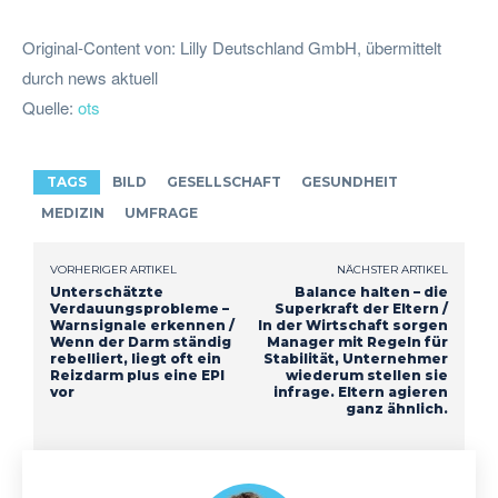
Original-Content von: Lilly Deutschland GmbH, übermittelt
durch news aktuell
Quelle:
ots
TAGS
BILD
GESELLSCHAFT
GESUNDHEIT
MEDIZIN
UMFRAGE
VORHERIGER ARTIKEL
NÄCHSTER ARTIKEL
Unterschätzte
Balance halten – die
Verdauungsprobleme –
Superkraft der Eltern /
Warnsignale erkennen /
In der Wirtschaft sorgen
Wenn der Darm ständig
Manager mit Regeln für
rebelliert, liegt oft ein
Stabilität, Unternehmer
Reizdarm plus eine EPI
wiederum stellen sie
vor
infrage. Eltern agieren
ganz ähnlich.