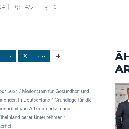
24
475
0
Ä
cebook
Twitter
AR
r 2024 / Meilenstein für Gesundheit und
hmenden in Deutschland / Grundlage für die
menarbeit von Arbeitsmedizin und
 Rheinland berät Unternehmen /
erheit