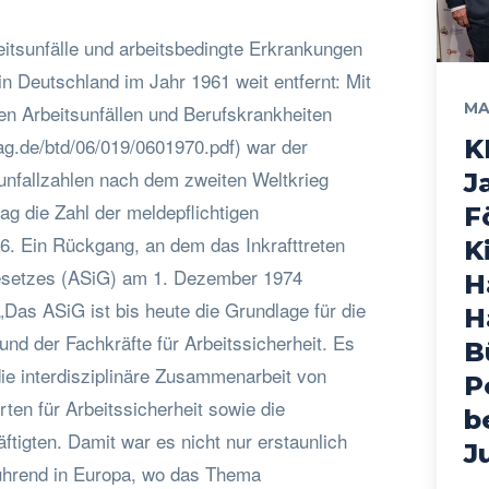
eitsunfälle und arbeitsbedingte Erkrankungen
n Deutschland im Jahr 1961 weit entfernt: Mit
MA
en Arbeitsunfällen und Berufskrankheiten
ag.de/btd/06/019/0601970.pdf) war der
K
unfallzahlen nach dem zweiten Weltkrieg
J
lag die Zahl der meldepflichtigen
F
26. Ein Rückgang, an dem das Inkrafttreten
K
gesetzes (ASiG) am 1. Dezember 1974
H
 „Das ASiG ist bis heute die Grundlage für die
H
 und der Fachkräfte für Arbeitssicherheit. Es
B
ie interdisziplinäre Zusammenarbeit von
P
ten für Arbeitssicherheit sowie die
b
tigten. Damit war es nicht nur erstaunlich
J
ührend in Europa, wo das Thema