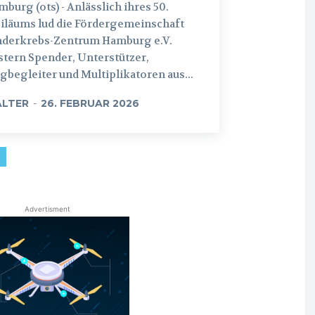
 (ots) - Anlässlich ihres 50.
iläums lud die Fördergemeinschaft
nderkrebs-Zentrum Hamburg e.V.
tern Spender, Unterstützer,
begleiter und Multiplikatoren aus...
LTER
-
26. FEBRUAR 2026
Advertisment