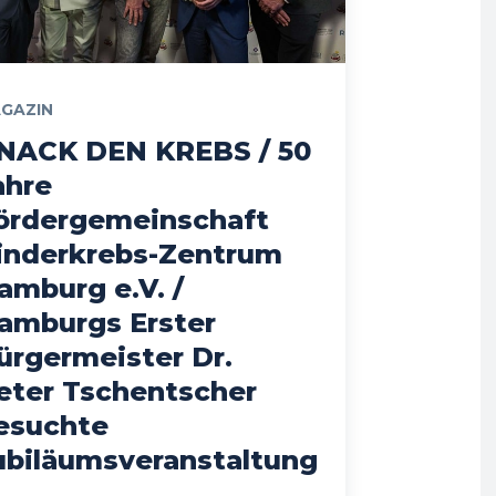
GAZIN
NACK DEN KREBS / 50
ahre
ördergemeinschaft
inderkrebs-Zentrum
amburg e.V. /
amburgs Erster
ürgermeister Dr.
eter Tschentscher
esuchte
ubiläumsveranstaltung