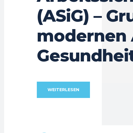
(ASiG) – G
modernen A
Gesundhei
WEITERLESEN