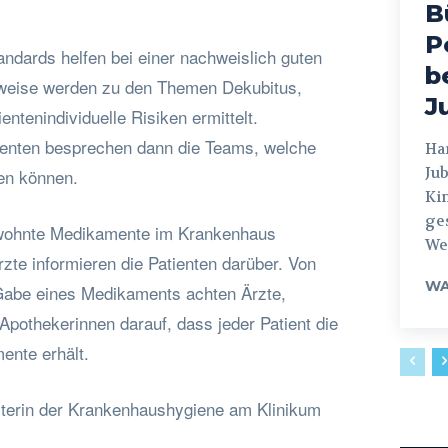
B
P
ndards helfen bei einer nachweislich guten
b
lsweise werden zu den Themen Dekubitus,
J
entenindividuelle Risiken ermittelt.
enten besprechen dann die Teams, welche
Hamburg
Jub
en können.
Ki
ges
wohnte Medikamente im Krankenhaus
Weg
zte informieren die Patienten darüber. Von
WA
Gabe eines Medikaments achten Ärzte,
Apothekerinnen darauf, dass jeder Patient die
mente erhält.
iterin der Krankenhaushygiene am Klinikum