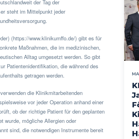
utschlandweit der Tag der
er steht im Mittelpunkt jeder
sundheitsversorgung.
er) (https://www.klinikumffo.de/) gibt es für
 konkrete Maßnahmen, die im medizinischen,
peutischen Alltag umgesetzt werden. So gibt
r Patientenidentifikation, die während des
MA
fenthalts getragen werden.
K
n verwenden die Klinikmitarbeitenden
J
spielsweise vor jeder Operation anhand einer
F
üft, ob der richtige Patient für den geplanten
K
tet wurde, mögliche Allergien oder
H
nnt sind, die notwendigen Instrumente bereit
H