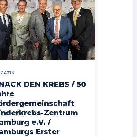
GAZIN
NACK DEN KREBS / 50
ahre
ördergemeinschaft
inderkrebs-Zentrum
amburg e.V. /
amburgs Erster