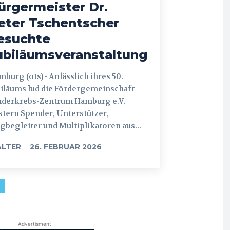
ürgermeister Dr.
eter Tschentscher
esuchte
ubiläumsveranstaltung
 (ots) - Anlässlich ihres 50.
iläums lud die Fördergemeinschaft
nderkrebs-Zentrum Hamburg e.V.
tern Spender, Unterstützer,
begleiter und Multiplikatoren aus...
LTER
-
26. FEBRUAR 2026
Advertisment