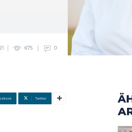
21
675
0
Ä
cebook
Twitter
AR