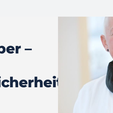
ber –
icherheit