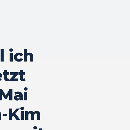
 ich
tzt
 Mai
n-Kim