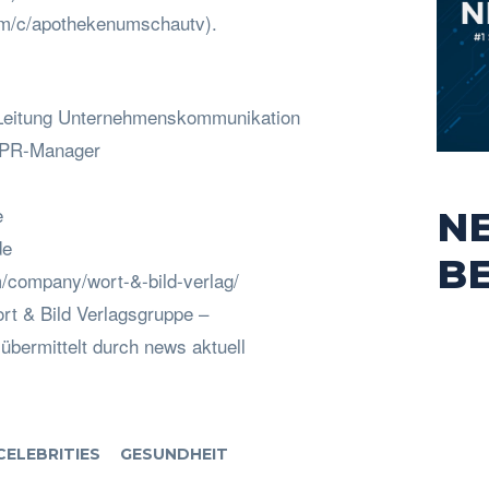
om/c/apothekenumschautv).
Leitung Unternehmenskommunikation
, PR-Manager
e
N
de
B
m/company/wort-&-bild-verlag/
rt & Bild Verlagsgruppe –
bermittelt durch news aktuell
CELEBRITIES
GESUNDHEIT