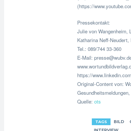
(https://www.youtube.c
Pressekontakt:
Julie von Wangenheim, 
Katharina Neff-Neudert
Tel.: 089/744 33-360
E-Mail:
presse@wubv.d
www.wortundbildverlag.
https://www.linkedin.co
Original-Content von: Wo
Gesundheitsmeldungen, ü
Quelle:
ots
BILD
TAGS
INTERVIEW