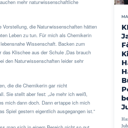
rauchen mehr naturwissenschaftliche
MA
e Vorstellung, die Naturwissenschaften hätten
K
hten Leben zu tun. Für mich als Chemikerin
J
hr lebensnahe Wissenschaft. Backen zum
F
er das Klischee aus der Schule ‚Das brauch
K
 bei den Naturwissenschaften leider sehr
H
H
B
n, die die Chemikerin gar nicht
P
ll. Sie stellt aber fest: „Je mehr ich weiß,
b
 es mich dann doch. Dann ertappe ich mich
J
as Spiel gestern eigentlich ausgegangen ist.“
Hamburg
Jub
s man sich in einem Bereich nicht so gut