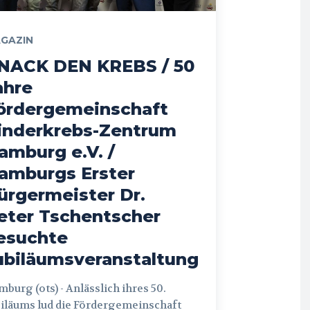
GAZIN
NACK DEN KREBS / 50
ahre
ördergemeinschaft
inderkrebs-Zentrum
amburg e.V. /
amburgs Erster
ürgermeister Dr.
eter Tschentscher
esuchte
ubiläumsveranstaltung
 (ots) - Anlässlich ihres 50.
iläums lud die Fördergemeinschaft