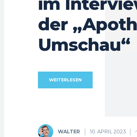
im Intervi
der „Apot
Umschau“
WEITERLESEN
WALTER
10. APRIL 2023