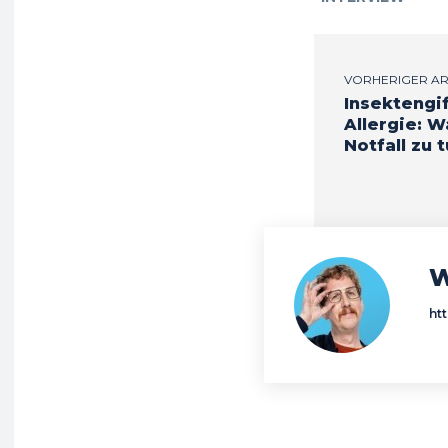
VORHERIGER AR
Insektengif
Allergie: W
Notfall zu t
W
ht