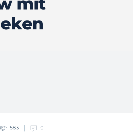
ew mit
heken
583
0