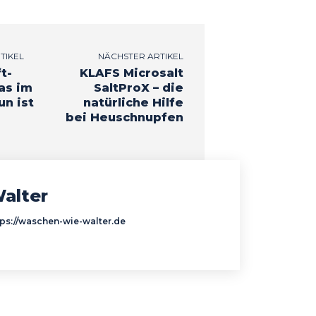
TIKEL
NÄCHSTER ARTIKEL
t-
KLAFS Microsalt
as im
SaltProX – die
un ist
natürliche Hilfe
bei Heuschnupfen
alter
tps://waschen-wie-walter.de