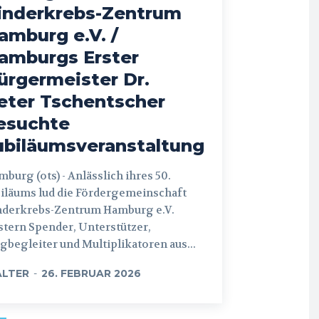
inderkrebs-Zentrum
amburg e.V. /
amburgs Erster
ürgermeister Dr.
eter Tschentscher
esuchte
ubiläumsveranstaltung
 (ots) - Anlässlich ihres 50.
iläums lud die Fördergemeinschaft
nderkrebs-Zentrum Hamburg e.V.
tern Spender, Unterstützer,
begleiter und Multiplikatoren aus...
LTER
-
26. FEBRUAR 2026