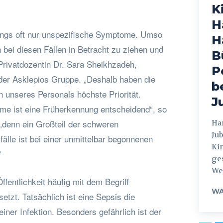
K
H
angs oft nur unspezifische Symptome. Umso
H
h bei diesen Fällen in Betracht zu ziehen und
B
Privatdozentin Dr. Sara Sheikhzadeh,
P
der Asklepios Gruppe. „Deshalb haben die
b
 unseres Personals höchste Priorität.
J
me ist eine Früherkennung entscheidend“, so
 „denn ein Großteil der schweren
Hamburg
Jub
älle ist bei einer unmittelbar begonnenen
Ki
“
ges
Weg
ffentlichkeit häufig mit dem Begriff
WA
setzt. Tatsächlich ist eine Sepsis die
iner Infektion. Besonders gefährlich ist der