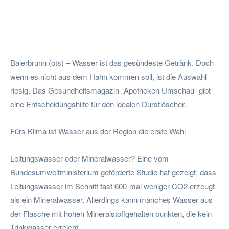
Facebook
Twitter
Pinterest
W
Baierbrunn (ots) – Wasser ist das gesündeste Getränk. Doch
wenn es nicht aus dem Hahn kommen soll, ist die Auswahl
riesig. Das Gesundheitsmagazin „Apotheken Umschau“ gibt
eine Entscheidungshilfe für den idealen Durstlöscher.
Fürs Klima ist Wasser aus der Region die erste Wahl
Leitungswasser oder Mineralwasser? Eine vom
Bundesumweltministerium geförderte Studie hat gezeigt, dass
Leitungswasser im Schnitt fast 600-mal weniger CO2 erzeugt
als ein Mineralwasser. Allerdings kann manches Wasser aus
der Flasche mit hohen Mineralstoffgehalten punkten, die kein
Trinkwasser erreicht.