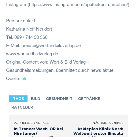
Instagram (https://www.instagram.com/apotheken_umschau/).
Pressekontakt:
Katharina Neff-Neudert
Tel. 089 / 744 33 360
E-Mail:
presse@wortundbildverlag.de
www.wortundbildverlag.de
Original-Content von: Wort & Bild Verlag –
Gesundheitsmeldungen, übermittelt durch news aktuell
Quelle:
ots
TAGS
BILD
GESUNDHEIT
GETRÄNKE
RATGEBER
VORHERIGER ARTIKEL
NÄCHSTER ARTIKEL
In Trance: Wach-OP bei
Asklepios Klinik Nord:
Hirntumor/
Weltweit erster Einsatz