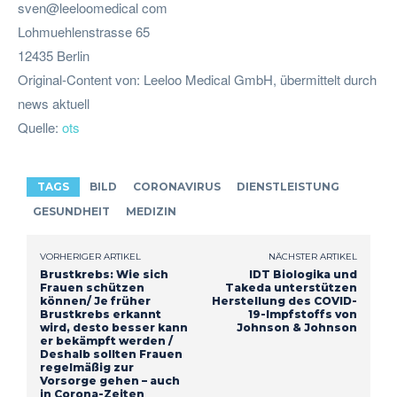
sven@leeloomedical com
Lohmuehlenstrasse 65
12435 Berlin
Original-Content von: Leeloo Medical GmbH, übermittelt durch
news aktuell
Quelle:
ots
TAGS
BILD
CORONAVIRUS
DIENSTLEISTUNG
GESUNDHEIT
MEDIZIN
VORHERIGER ARTIKEL
NÄCHSTER ARTIKEL
Brustkrebs: Wie sich
IDT Biologika und
Frauen schützen
Takeda unterstützen
können/ Je früher
Herstellung des COVID-
Brustkrebs erkannt
19-Impfstoffs von
wird, desto besser kann
Johnson & Johnson
er bekämpft werden /
Deshalb sollten Frauen
regelmäßig zur
Vorsorge gehen – auch
in Corona-Zeiten