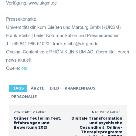
Verfügung. www.ukgm.de
Pressekontakt:
Universitätsklinikum Gießen und Marburg GmbH (UKGM)
Frank Steibli | Leiter Kommunikation und Pressesprecher
T. +49 641 985-51020 |
frank.steibli@uk-gm.de
Original-Content von: RHÖN-KLINIKUM AG, übermittelt durch
news aktuell
Quelle:
ots
TAGS
ÄRZTE
BILD
KRANKENHAUS
PERSONALIE
VORHERIGER ARTIKEL
NÄCHSTER ARTIKEL
Grüner Teufel im Test,
Digitale Transformation
Erfahrungen und
und psychische
Bewertung 2021
Gesundheit: Online-
Therapieprogramm