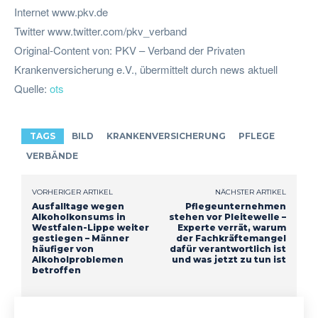
Internet www.pkv.de
Twitter www.twitter.com/pkv_verband
Original-Content von: PKV – Verband der Privaten
Krankenversicherung e.V., übermittelt durch news aktuell
Quelle:
ots
TAGS
BILD
KRANKENVERSICHERUNG
PFLEGE
VERBÄNDE
VORHERIGER ARTIKEL
NÄCHSTER ARTIKEL
Ausfalltage wegen
Pflegeunternehmen
Alkoholkonsums in
stehen vor Pleitewelle –
Westfalen-Lippe weiter
Experte verrät, warum
gestiegen – Männer
der Fachkräftemangel
häufiger von
dafür verantwortlich ist
Alkoholproblemen
und was jetzt zu tun ist
betroffen