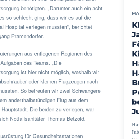
rsorgung benötigten. „Darunter auch ein acht
MA
s so schlecht ging, dass wir es auf die
K
al Hospital verlegen mussten“, berichtet
J
fgang Pramendorfer.
F
uierungen aus entlegenen Regionen des
K
 Aufgaben des Teams. „Die
H
sorgung ist hier nicht möglich, weshalb wir
H
ubschrauber oder kleinen Flugzeugen nach
B
mussten. So betreuten wir zwei Schwangere
P
dem anderthalbstündigen Flug aus dem
b
 Hauptstadt. Die beiden zu verlegen, war
J
 sich Notfallsanitäter Thomas Betzold.
Hamburg
Jub
usrüstung für Gesundheitsstationen