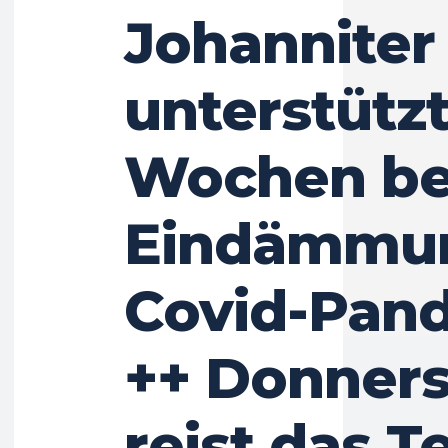
Johanniter
unterstützt
Wochen be
Eindämmun
Covid-Pan
++ Donner
reist das 