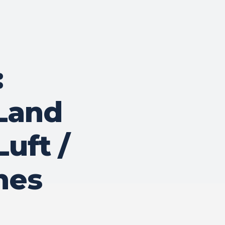
:
 Land
Luft /
hes