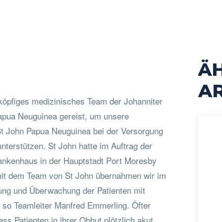
Ä
acebook
Twitter
Pinterest
WhatsApp
AR
nköpfiges medizinisches Team der Johanniter
apua Neuguinea gereist, um unsere
St John Papua Neuguinea bei der Versorgung
nterstützen. St John hatte im Auftrag der
ankenhaus in der Hauptstadt Port Moresby
mit dem Team von St John übernahmen wir im
ung und Überwachung der Patienten mit
so Teamleiter Manfred Emmerling. Öfter
ss Patienten in ihrer Obhut plötzlich akut