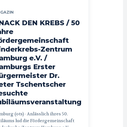
GAZIN
NACK DEN KREBS / 50
ahre
ördergemeinschaft
inderkrebs-Zentrum
amburg e.V. /
amburgs Erster
ürgermeister Dr.
eter Tschentscher
esuchte
ubiläumsveranstaltung
 (ots) - Anlässlich ihres 50.
iläums lud die Fördergemeinschaft