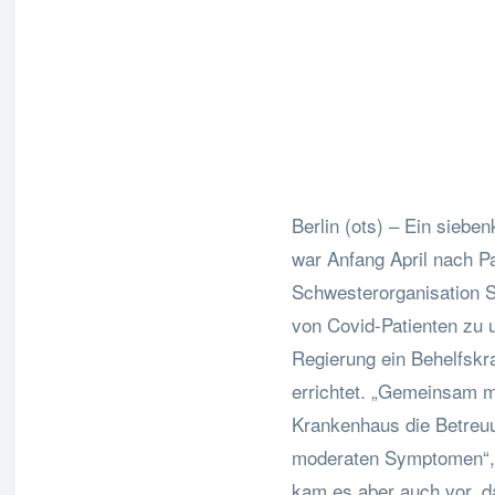
F
Teilen
Berlin (ots) – Ein siebe
war Anfang April nach P
Schwesterorganisation 
von Covid-Patienten zu u
Regierung ein Behelfskr
errichtet. „Gemeinsam 
Krankenhaus die Betreu
moderaten Symptomen“, 
kam es aber auch vor, da