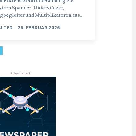
nderkrebs-Zentrum Hamburg e.V.
tern Spender, Unterstützer,
begleiter und Multiplikatoren aus...
LTER
-
26. FEBRUAR 2026
Advertisment