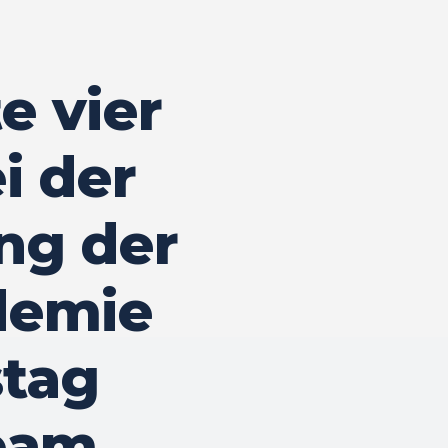
e vier
i der
g der
demie
stag
Team