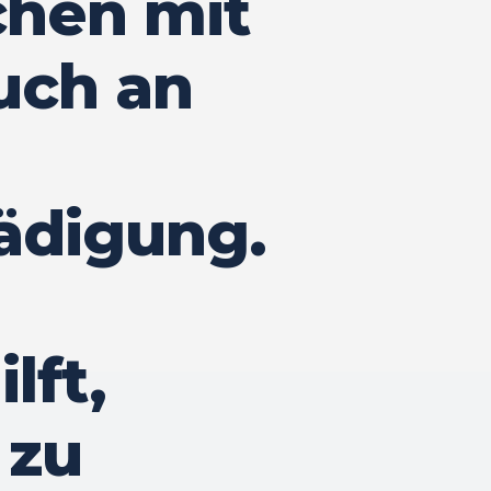
chen mit
uch an
ädigung.
lft,
 zu