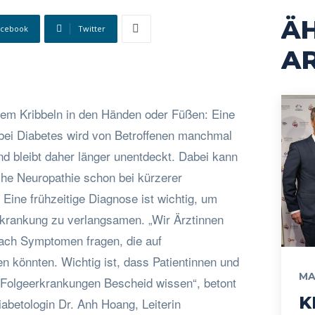
Ä
acebook
Twitter
AR
inem Kribbeln in den Händen oder Füßen: Eine
bei Diabetes wird von Betroffenen manchmal
d bleibt daher länger unentdeckt. Dabei kann
che Neuropathie schon bei kürzerer
 Eine frühzeitige Diagnose ist wichtig, um
rkrankung zu verlangsamen. „Wir Ärztinnen
nach Symptomen fragen, die auf
 könnten. Wichtig ist, dass Patientinnen und
MA
 Folgeerkrankungen Bescheid wissen“, betont
K
abetologin Dr. Anh Hoang, Leiterin