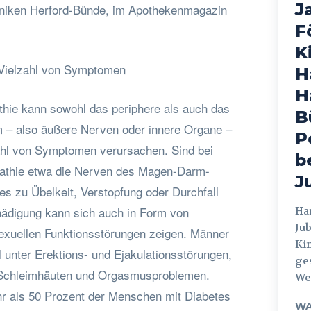
J
liniken Herford-Bünde, im Apothekenmagazin
F
K
Vielzahl von Symptomen
H
H
thie kann sowohl das periphere als auch das
B
– also äußere Nerven oder innere Organe –
P
zahl von Symptomen verursachen. Sind bei
b
athie etwa die Nerven des Magen-Darm-
J
es zu Übelkeit, Verstopfung oder Durchfall
digung kann sich auch in Form von
Hamburg
Jub
exuellen Funktionsstörungen zeigen. Männer
Ki
 unter Erektions- und Ejakulationsstörungen,
ges
 Schleimhäuten und Orgasmusproblemen.
Weg
r als 50 Prozent der Menschen mit Diabetes
WA