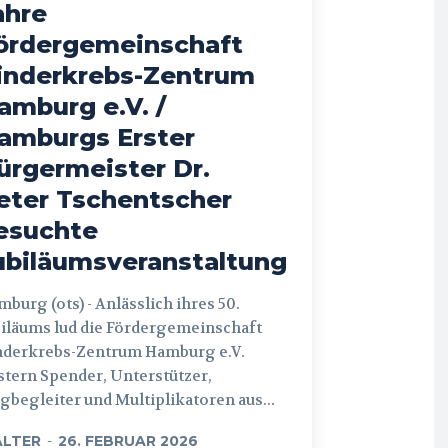
ahre
ördergemeinschaft
inderkrebs-Zentrum
amburg e.V. /
amburgs Erster
ürgermeister Dr.
eter Tschentscher
esuchte
ubiläumsveranstaltung
 (ots) - Anlässlich ihres 50.
iläums lud die Fördergemeinschaft
nderkrebs-Zentrum Hamburg e.V.
tern Spender, Unterstützer,
begleiter und Multiplikatoren aus...
LTER
-
26. FEBRUAR 2026