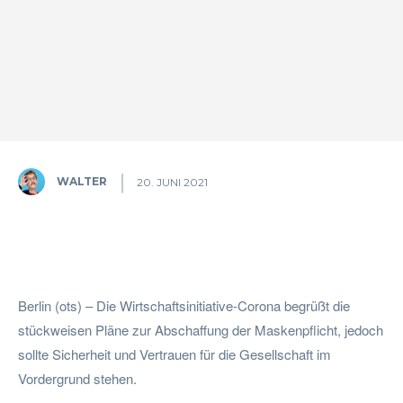
WALTER
20. JUNI 2021
Facebook
Twitter
Pinterest
W
Berlin (ots) – Die Wirtschaftsinitiative-Corona begrüßt die
stückweisen Pläne zur Abschaffung der Maskenpflicht, jedoch
sollte Sicherheit und Vertrauen für die Gesellschaft im
Vordergrund stehen.