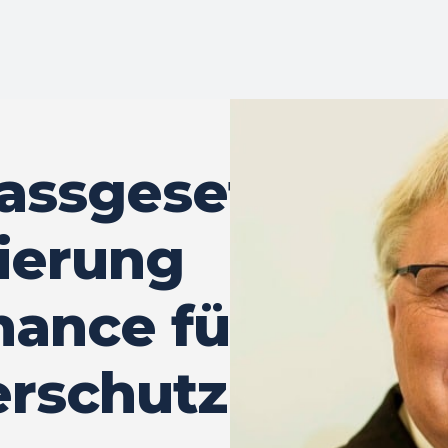
assgesetz:
ierung
hance für
erschutz