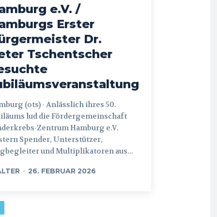
amburg e.V. /
amburgs Erster
ürgermeister Dr.
eter Tschentscher
esuchte
ubiläumsveranstaltung
 (ots) - Anlässlich ihres 50.
iläums lud die Fördergemeinschaft
nderkrebs-Zentrum Hamburg e.V.
tern Spender, Unterstützer,
begleiter und Multiplikatoren aus...
LTER
-
26. FEBRUAR 2026