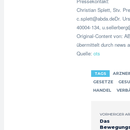
Pressekontakt:
Christian Splett, Stv. P
c.splett@abda.deDr
. Ur
40004-134,
u.sellerber
Original-Content von: 
übermittelt durch news a
Quelle:
ots
ARZNEI
TAGS
GESETZE
GESU
HANDEL
VERB
VORHERIGER AR
Das
Bewegungs