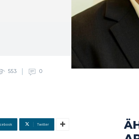
553
0
Ä
cebook
Twitter
AR