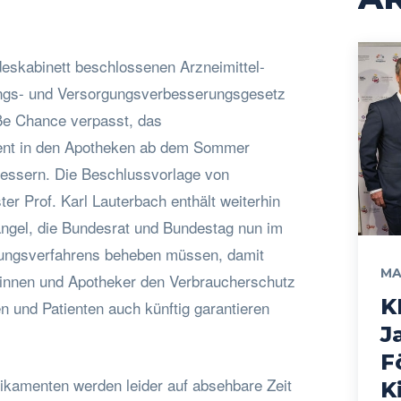
skabinett beschlossenen Arzneimittel-
ngs- und Versorgungsverbesserungsgesetz
ße Chance verpasst, das
nt in den Apotheken ab dem Sommer
essern. Die Beschlussvorlage von
r Prof. Karl Lauterbach enthält weiterhin
Mängel, die Bundesrat und Bundestag nun im
ngsverfahrens beheben müssen, damit
MA
innen und Apotheker den Verbraucherschutz
K
en und Patienten auch künftig garantieren
J
F
ikamenten werden leider auf absehbare Zeit
K