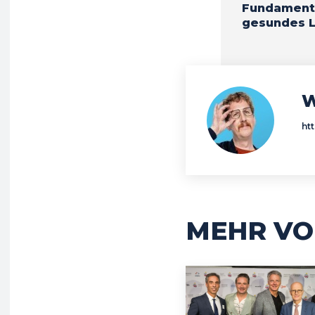
Fundament 
gesundes 
W
ht
MEHR VO