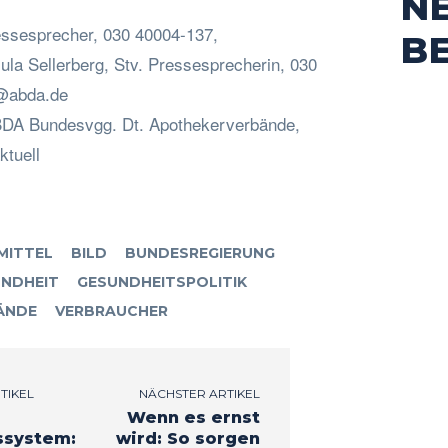
N
ressesprecher, 030 40004-137,
B
sula Sellerberg, Stv. Pressesprecherin, 030
g@abda.de
ABDA Bundesvgg. Dt. Apothekerverbände,
ktuell
MITTEL
BILD
BUNDESREGIERUNG
NDHEIT
GESUNDHEITSPOLITIK
ÄNDE
VERBRAUCHER
TIKEL
NÄCHSTER ARTIKEL
Wenn es ernst
system:
wird: So sorgen