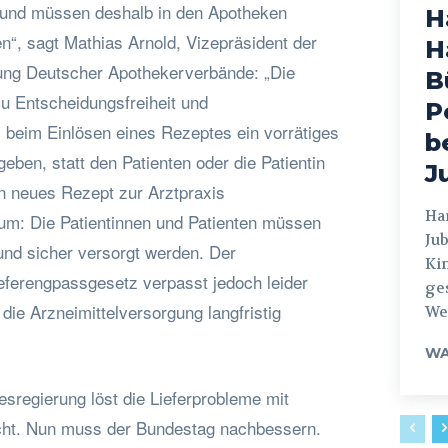
 und müssen deshalb in den Apotheken
H
n“, sagt Mathias Arnold, Vizepräsident der
H
ng Deutscher Apothekerverbände: „Die
B
 Entscheidungsfreiheit und
P
beim Einlösen eines Rezeptes ein vorrätiges
b
ben, statt den Patienten oder die Patientin
J
in neues Rezept zur Arztpraxis
Hamburg
um: Die Patientinnen und Patienten müssen
Jub
und sicher versorgt werden. Der
Ki
eferengpassgesetz verpasst jedoch leider
ges
ie Arzneimittelversorgung langfristig
Weg
WA
esregierung löst die Lieferprobleme mit
icht. Nun muss der Bundestag nachbessern.