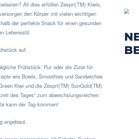
elasten? All dies erfüllen Zespri(TM) Kiwis,
versorgen den Körper mit vielen wichtigen
shalb der perfekte Snack für einen gesunden
n Lebensstil.
N
B
ühstück auf.
tägliche Frühstück: Pur oder als Zutat für
ezepte wie Bowls, Smoothies und Sandwiches
Green Kiwi und die Zespri(TM) SunGold(TM)
hlzeit des Tages“ zum abwechslungsreichen
Da kann der Tag kommen!
ig angebaut.
it einem einzigartigen 12-Schritte-System