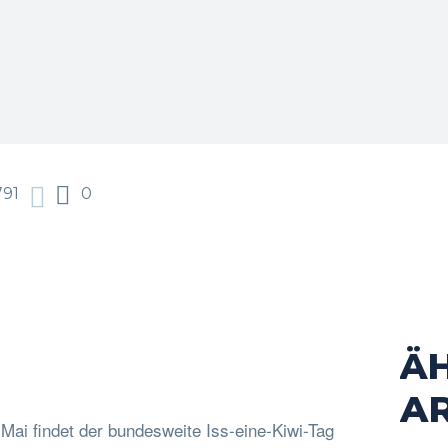
791
0
Ä
acebook
Twitter
Pinterest
WhatsApp
AR
Mai findet der bundesweite Iss-eine-Kiwi-Tag