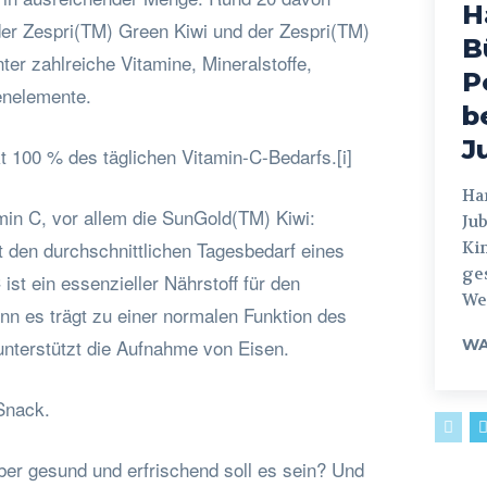
H
 der Zespri(TM) Green Kiwi und der Zespri(TM)
B
er zahlreiche Vitamine, Mineralstoffe,
P
enelemente.
b
J
kt 100 % des täglichen Vitamin-C-Bedarfs.[i]
Hamburg
amin C, vor allem die SunGold(TM) Kiwi:
Jub
t den durchschnittlichen Tagesbedarf eines
Ki
ges
st ein essenzieller Nährstoff für den
Weg
nn es trägt zu einer normalen Funktion des
nterstützt die Aufnahme von Eisen.
WA
 Snack.
ber gesund und erfrischend soll es sein? Und