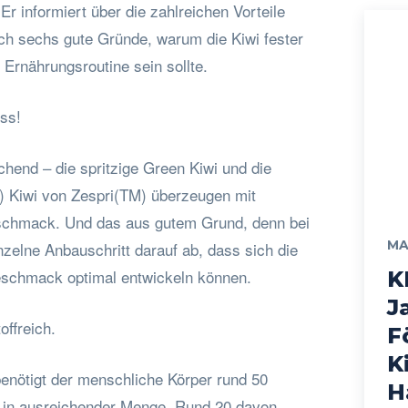
Er informiert über die zahlreichen Vorteile
ich sechs gute Gründe, warum die Kiwi fester
 Ernährungsroutine sein sollte.
ss!
schend – die spritzige Green Kiwi und die
) Kiwi von Zespri(TM) überzeugen mit
schmack. Und das aus gutem Grund, denn bei
MA
inzelne Anbauschritt darauf ab, dass sich die
eschmack optimal entwickeln können.
K
J
offreich.
F
K
enötigt der menschliche Körper rund 50
H
 in ausreichender Menge. Rund 20 davon