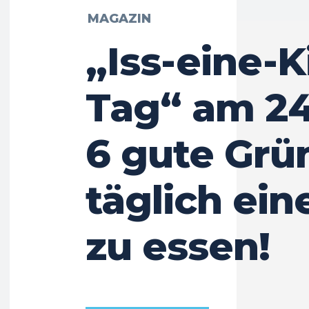
MAGAZIN
„Iss-eine-K
Tag“ am 24
6 gute Grü
täglich ein
zu essen!