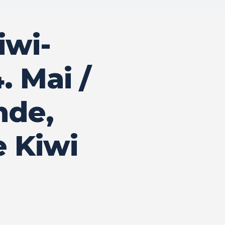
iwi-
. Mai /
nde,
e Kiwi