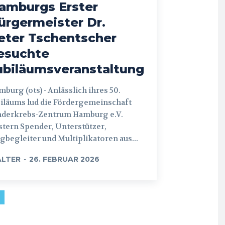
amburgs Erster
ürgermeister Dr.
eter Tschentscher
esuchte
ubiläumsveranstaltung
 (ots) - Anlässlich ihres 50.
iläums lud die Fördergemeinschaft
nderkrebs-Zentrum Hamburg e.V.
tern Spender, Unterstützer,
begleiter und Multiplikatoren aus...
LTER
-
26. FEBRUAR 2026