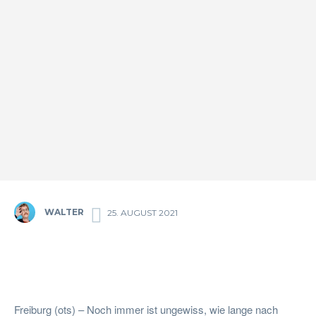
WALTER
25. AUGUST 2021
Facebook
Twitter
Pinterest
Wha
Freiburg (ots) – Noch immer ist ungewiss, wie lange nach